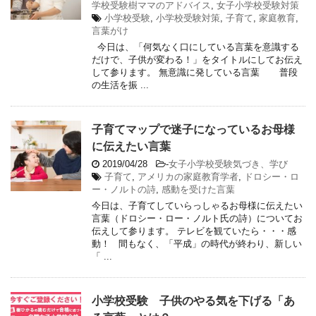
学校受験樹ママのアドバイス
,
女子小学校受験対策
小学校受験
,
小学校受験対策
,
子育て
,
家庭教育
,
言葉がけ
今日は、「何気なく口にしている言葉を意識する
だけで、子供が変わる！」をタイトルにしてお伝え
して参ります。 無意識に発している言葉 普段
の生活を振 ...
子育てマップで迷子になっているお母様
に伝えたい言葉
2019/04/28
-
女子小学校受験気づき、学び
子育て
,
アメリカの家庭教育学者
,
ドロシー・ロ
ー・ノルトの詩
,
感動を受けた言葉
今日は、子育てしていらっしゃるお母様に伝えたい
言葉（ドロシー・ロー・ノルト氏の詩）についてお
伝えして参ります。 テレビを観ていたら・・・感
動！ 間もなく、「平成」の時代が終わり、新しい
「 ...
小学校受験 子供のやる気を下げる「あ