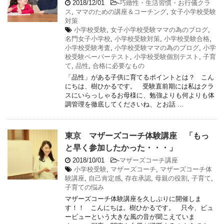
2018/12/01
-
巧緻性・生活習慣・お行儀クラ
ス
,
ママのための講座＆コーチング
,
女子小学校受験
対策
小学校受験
,
女子小学校受験ママの為のブログ
,
名門女子小学校
,
小学校受験対策
,
小学校受験合格
,
小学校受験考査
,
小学校受験ママの為のブログ
,
小学
校受験ペーパーテスト
,
小学校受験個別テスト
,
子育
て
,
品性
,
合格に必要なもの
「品性」がある子供に育てるポイントとは？ こん
にちは、樹ひかるです。 受験直前期には私はクラ
スにいらっしゃるお母様に、勉強よりも何よりも体
調管理を徹底してくださいね、とお話 ...
東京 マザーズコーチ体験講座 「もっ
と早く参加したかった・・・」
2018/10/01
-
マザーズコーチ講座
小学校受験
,
マザーズコーチ
,
マザーズコーチ体
験講座
,
自己肯定感
,
存在承認
,
母親の役割
,
子育て
,
子育ての悩み
マザーズコーチ体験講座を久しぶりに開催しま
す！！ こんにちは。樹ひかるです。 只今、ビュ
ービューという大きな風の音が聞こえていま