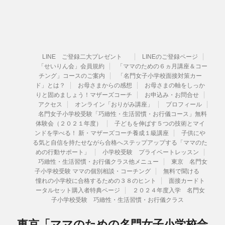
LINE ご登録二大プレゼント
LINEのご登録ページ
「せいりん会」会員規約
「ママのための６ヵ月講座＆コー
チング」コースのご案内
「名門女子小学校面接対策カー
ド」とは？
お母さまからの感想
お母さまの軸をしっか
りと固めましょう！マザーズコーチ
お申込み・お問合せ
アクセス
オンライン「おりがみ講座」
プロフィール
名門女子小学校受験「巧緻性・生活習慣・お行儀コース」無料
体験会（２０２１年度）
子どもを伸ばす５つの技術とマイ
ンドを学べる！ 新・マザーズコーチ養成１級講座
子供にや
る気と自信を持たせながら合格へステップアップする「ママのた
めの行動サポート」
小学校受験 プライベートレッスン
巧緻性・生活習慣・お行儀クラス他メニュー
東京 名門女
子小学校受験 ママの個別相談・コーチング
無料で聞ける
憧れの小学校に合格するための３８のヒント
面接カードト
ータルセット購入者特典ページ
２０２４年度入学 名門女
子小学校受験 巧緻性・生活習慣・お行儀クラス
東京「ママのための名門女子小学校合