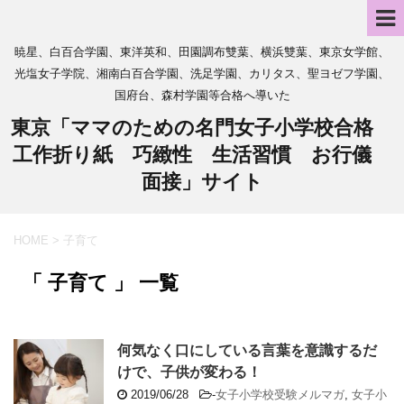
暁星、白百合学園、東洋英和、田園調布雙葉、横浜雙葉、東京女学館、
光塩女子学院、湘南白百合学園、洗足学園、カリタス、聖ヨゼフ学園、
国府台、森村学園等合格へ導いた
東京「ママのための名門女子小学校合格
工作折り紙 巧緻性 生活習慣 お行儀
面接」サイト
HOME
>
子育て
「 子育て 」 一覧
何気なく口にしている言葉を意識するだ
けで、子供が変わる！
2019/06/28
-
女子小学校受験メルマガ
,
女子小