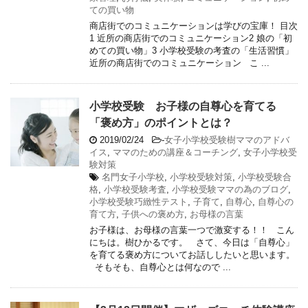
ての買い物
商店街でのコミュニケーションは学びの宝庫！ 目次
1 近所の商店街でのコミュニケーション2 娘の「初
めての買い物」3 小学校受験の考査の「生活習慣」
近所の商店街でのコミュニケーション こ ...
小学校受験 お子様の自尊心を育てる
「褒め方」のポイントとは？
2019/02/24
-
女子小学校受験樹ママのアドバ
イス
,
ママのための講座＆コーチング
,
女子小学校受
験対策
名門女子小学校
,
小学校受験対策
,
小学校受験合
格
,
小学校受験考査
,
小学校受験ママの為のブログ
,
小学校受験巧緻性テスト
,
子育て
,
自尊心
,
自尊心の
育て方
,
子供への褒め方
,
お母様の言葉
お子様は、お母様の言葉一つで激変する！！ こん
にちは。樹ひかるです。 さて、今日は「自尊心」
を育てる褒め方についてお話ししたいと思います。
そもそも、自尊心とは何なので ...