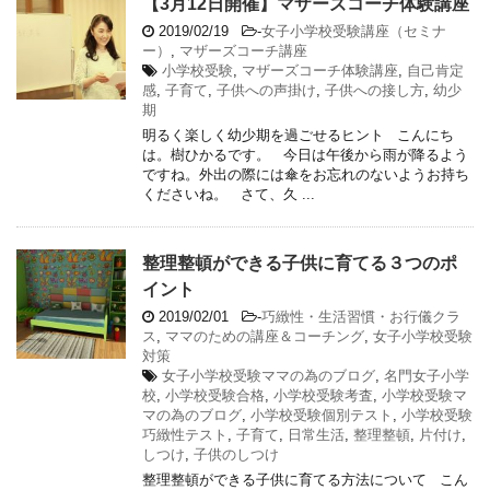
【3月12日開催】マザーズコーチ体験講座
2019/02/19
-
女子小学校受験講座（セミナ
ー）
,
マザーズコーチ講座
小学校受験
,
マザーズコーチ体験講座
,
自己肯定
感
,
子育て
,
子供への声掛け
,
子供への接し方
,
幼少
期
明るく楽しく幼少期を過ごせるヒント こんにち
は。樹ひかるです。 今日は午後から雨が降るよう
ですね。外出の際には傘をお忘れのないようお持ち
くださいね。 さて、久 ...
整理整頓ができる子供に育てる３つのポ
イント
2019/02/01
-
巧緻性・生活習慣・お行儀クラ
ス
,
ママのための講座＆コーチング
,
女子小学校受験
対策
女子小学校受験ママの為のブログ
,
名門女子小学
校
,
小学校受験合格
,
小学校受験考査
,
小学校受験マ
マの為のブログ
,
小学校受験個別テスト
,
小学校受験
巧緻性テスト
,
子育て
,
日常生活
,
整理整頓
,
片付け
,
しつけ
,
子供のしつけ
整理整頓ができる子供に育てる方法について こん