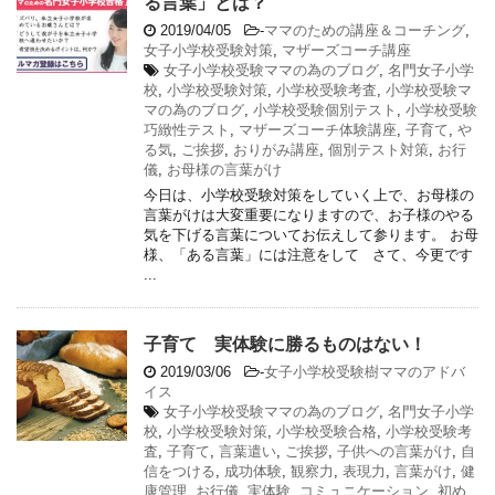
る言葉」とは？
2019/04/05
-
ママのための講座＆コーチング
,
女子小学校受験対策
,
マザーズコーチ講座
女子小学校受験ママの為のブログ
,
名門女子小学
校
,
小学校受験対策
,
小学校受験考査
,
小学校受験マ
マの為のブログ
,
小学校受験個別テスト
,
小学校受験
巧緻性テスト
,
マザーズコーチ体験講座
,
子育て
,
や
る気
,
ご挨拶
,
おりがみ講座
,
個別テスト対策
,
お行
儀
,
お母様の言葉がけ
今日は、小学校受験対策をしていく上で、お母様の
言葉がけは大変重要になりますので、お子様のやる
気を下げる言葉についてお伝えして参ります。 お母
様、「ある言葉」には注意をして さて、今更です
...
子育て 実体験に勝るものはない！
2019/03/06
-
女子小学校受験樹ママのアドバ
イス
女子小学校受験ママの為のブログ
,
名門女子小学
校
,
小学校受験対策
,
小学校受験合格
,
小学校受験考
査
,
子育て
,
言葉遣い
,
ご挨拶
,
子供への言葉がけ
,
自
信をつける
,
成功体験
,
観察力
,
表現力
,
言葉がけ
,
健
康管理
,
お行儀
,
実体験
,
コミュニケーション
,
初め