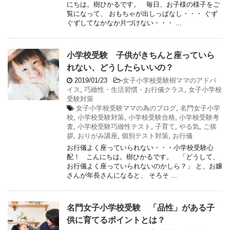
にちは。樹ひかるです。 毎日、お子様の様子をご
覧になって、 おもちゃが出しっぱなし・・・ ぐず
ぐずしてなかなか片づけない・・・ ...
小学校受験 子供がきちんと座っていら
れない、どうしたらいいの？
2019/01/23
-
女子小学校受験樹ママのアドバ
イス
,
巧緻性・生活習慣・お行儀クラス
,
女子小学校
受験対策
女子小学校受験ママの為のブログ
,
名門女子小学
校
,
小学校受験対策
,
小学校受験合格
,
小学校受験考
査
,
小学校受験巧緻性テスト
,
子育て
,
やる気
,
ご挨
拶
,
おりがみ講座
,
個別テスト対策
,
お行儀
お行儀よく座っていられない・・・小学校受験心
配！ こんにちは。樹ひかるです。 「どうして、
お行儀よく座っていられないのかしら？」 と、お嬢
さんが年長さんになると、 そろそ ...
名門女子小学校受験 「品性」がある子
供に育てるポイントとは？