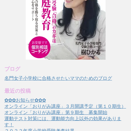
ブログ
名門女子小学校に合格させたいママのためのブログ
最近の投稿
✿✿✿お知らせ✿✿✿
オンライン「おりがみ講座」３月開講予定（第１０期生）
オンライン「おりがみ講座」第９期生 募集開始
運動テスト対策には、運動能力向上以外の効果がありま
す！
２０２２年度小学校受験考査結果