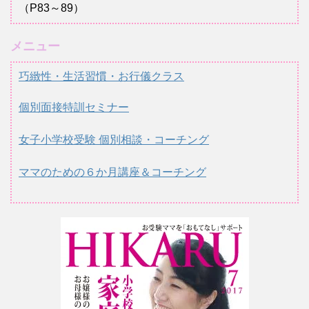
（P83～89）
メニュー
巧緻性・生活習慣・お行儀クラス
個別面接特訓セミナー
女子小学校受験 個別相談・コーチング
ママのための６か月講座＆コーチング