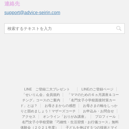
連絡先
support@advice-seirin.com
LINE ご登録二大プレゼント
LINEのご登録ページ
「せいりん会」会員規約
「ママのための６ヵ月講座＆コー
チング」コースのご案内
「名門女子小学校面接対策カー
ド」とは？
お母さまからの感想
お母さまの軸をしっか
りと固めましょう！マザーズコーチ
お申込み・お問合せ
アクセス
オンライン「おりがみ講座」
プロフィール
名門女子小学校受験「巧緻性・生活習慣・お行儀コース」無料
体験会（２０２１年度）
子どもを伸ばす５つの技術とマイ