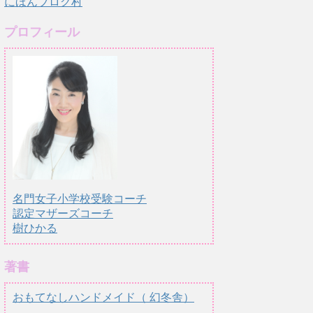
にほんブログ村
プロフィール
名門女子小学校受験コーチ
認定マザーズコーチ
樹ひかる
著書
おもてなしハンドメイド（ 幻冬舎）