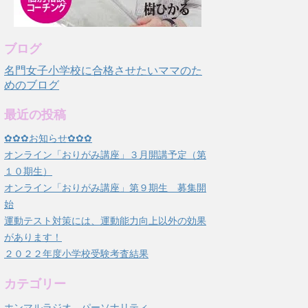
ブログ
名門女子小学校に合格させたいママのた
めのブログ
最近の投稿
✿✿✿お知らせ✿✿✿
オンライン「おりがみ講座」３月開講予定（第
１０期生）
オンライン「おりがみ講座」第９期生 募集開
始
運動テスト対策には、運動能力向上以外の効果
があります！
２０２２年度小学校受験考査結果
カテゴリー
ホンマルラジオ パーソナリティ