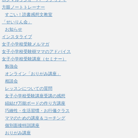
方眼ノートトレーナー
すごい！読書感想文教室
「せいりん会」
お知らせ
インスタライブ
女子小学校受験メルマガ
女子小学校受験樹ママのアドバイス
女子小学校受験講座（セミナー）
勉強会
オンライン「おりがみ講座」
相談会
レッスンについての質問
女子小学校受験講座受講の感想
紐結び万能ボードの作り方講座
巧緻性・生活習慣・お行儀クラス
ママのための講座＆コーチング
個別面接特訓講座
おりがみ講座