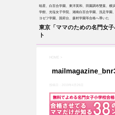
暁星、白百合学園、東洋英和、田園調布雙葉、横
学館、光塩女子学院、湘南白百合学園、洗足学園
ヨゼフ学園、国府台、森村学園等合格へ導いた
東京「ママのための名門女子
ト
HOME
>
mailmagazine_bnr
投稿日：
2019年4月26日