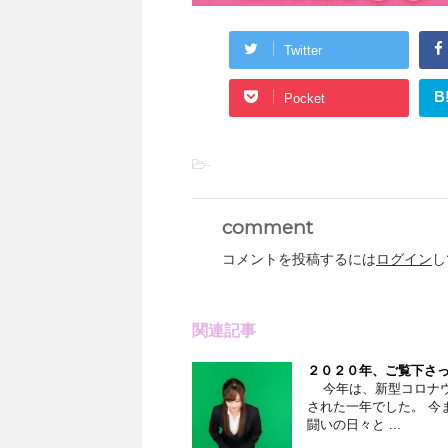
Twitter
B
Pocket
-
comment
コメントを投稿するには
ログイン
し
関連記事
２０２０年、ご覧下さ
今年は、新型コロナウ
された一年でした。 今
闘いの日々と ...