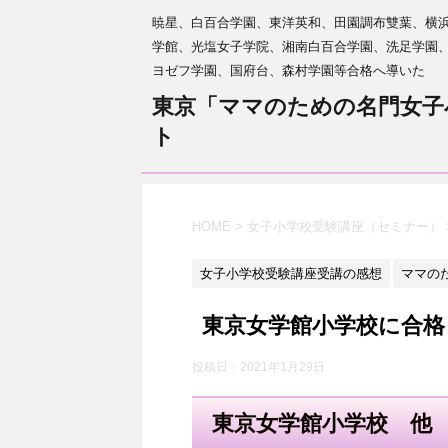
暁星、白百合学園、東洋英和、田園調布雙葉、横
学館、光塩女子学院、湘南白百合学園、洗足学園
ヨゼフ学園、国府台、森村学園等合格へ導いた
東京「ママのための名門女子
ト
HOME
>
女子小学校受験講座（セミナー）
女子小学校受験講座受講の感想
ママの
東京女学館小学校に合
投稿日：
2021年1月29日
東京女学館小学校 他