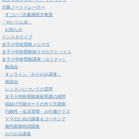
方眼ノートトレーナー
すごい！読書感想文教室
「せいりん会」
お知らせ
インスタライブ
女子小学校受験メルマガ
女子小学校受験樹ママのアドバイス
女子小学校受験講座（セミナー）
勉強会
オンライン「おりがみ講座」
相談会
レッスンについての質問
女子小学校受験講座受講の感想
紐結び万能ボードの作り方講座
巧緻性・生活習慣・お行儀クラス
ママのための講座＆コーチング
個別面接特訓講座
おりがみ講座