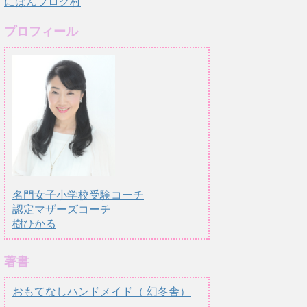
にほんブログ村
プロフィール
名門女子小学校受験コーチ
認定マザーズコーチ
樹ひかる
著書
おもてなしハンドメイド（ 幻冬舎）