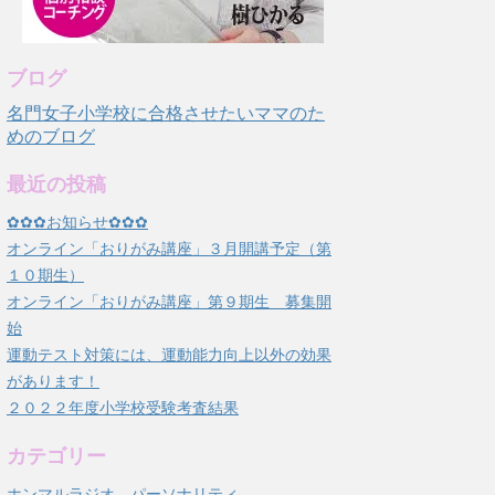
ブログ
名門女子小学校に合格させたいママのた
めのブログ
最近の投稿
✿✿✿お知らせ✿✿✿
オンライン「おりがみ講座」３月開講予定（第
１０期生）
オンライン「おりがみ講座」第９期生 募集開
始
運動テスト対策には、運動能力向上以外の効果
があります！
２０２２年度小学校受験考査結果
カテゴリー
ホンマルラジオ パーソナリティ