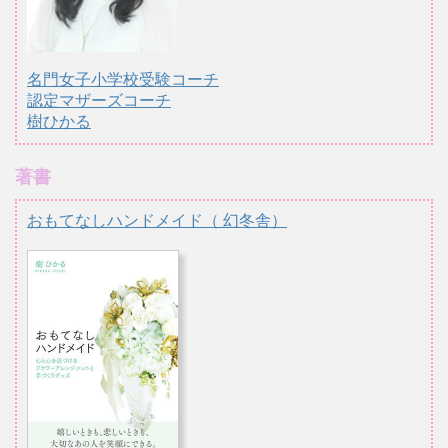
名門女子小学校受験コーチ
認定マザーズコーチ
樹ひかる
著書
おもてなしハンドメイド（ 幻冬舎）