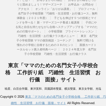
ド」とは？
お母さまからの感想
お母さまの軸をしっか
りと固めましょう！マザーズコーチ
お申込み・お問合せ
アクセス
オンライン「おりがみ講座」
プロフィール
名門女子小学校受験「巧緻性・生活習慣・お行儀コース」無料
体験会（２０２１年度）
子どもを伸ばす５つの技術とマイ
ンドを学べる！ 新・マザーズコーチ養成１級講座
子供にや
る気と自信を持たせながら合格へステップアップする「ママのた
めの行動サポート」
小学校受験 プライベートレッスン
巧緻性・生活習慣・お行儀クラス他メニュー
東京 名門女
子小学校受験 ママの個別相談・コーチング
無料で聞ける
憧れの小学校に合格するための３８のヒント
面接カードト
ータルセット購入者特典ページ
２０２４年度入学 名門女
子小学校受験 巧緻性・生活習慣・お行儀クラス
東京「ママのための名門女子小学校合
格 工作折り紙 巧緻性 生活習慣 お
行儀 面接」サイト
暁星、白百合学園、東洋英和、田園調布雙葉、横浜雙葉、東京女学館、光塩
女子学院、湘南白百合学園、洗足学園、カリタス、聖ヨゼフ学園、国府台、
Copyright © 2026
東京「ママのための名門女子小学校合格 工作折り紙 巧
森村学園等合格へ導いた
緻性 生活習慣 お行儀 面接」サイト
All Rights Reserved.