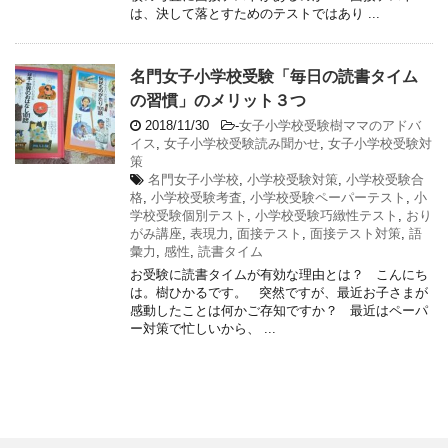
は、決して落とすためのテストではあり ...
名門女子小学校受験「毎日の読書タイム
の習慣」のメリット３つ
2018/11/30
-
女子小学校受験樹ママのアドバ
イス
,
女子小学校受験読み聞かせ
,
女子小学校受験対
策
名門女子小学校
,
小学校受験対策
,
小学校受験合
格
,
小学校受験考査
,
小学校受験ペーパーテスト
,
小
学校受験個別テスト
,
小学校受験巧緻性テスト
,
おり
がみ講座
,
表現力
,
面接テスト
,
面接テスト対策
,
語
彙力
,
感性
,
読書タイム
お受験に読書タイムが有効な理由とは？ こんにち
は。樹ひかるです。 突然ですが、最近お子さまが
感動したことは何かご存知ですか？ 最近はペーパ
ー対策で忙しいから、 ...