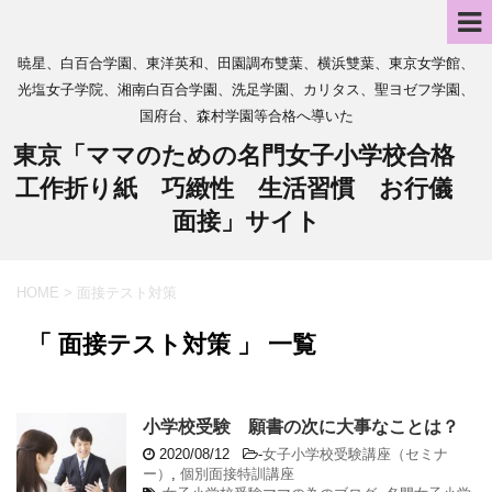
暁星、白百合学園、東洋英和、田園調布雙葉、横浜雙葉、東京女学館、
光塩女子学院、湘南白百合学園、洗足学園、カリタス、聖ヨゼフ学園、
国府台、森村学園等合格へ導いた
東京「ママのための名門女子小学校合格
工作折り紙 巧緻性 生活習慣 お行儀
面接」サイト
HOME
>
面接テスト対策
「 面接テスト対策 」 一覧
小学校受験 願書の次に大事なことは？
2020/08/12
-
女子小学校受験講座（セミナ
ー）
,
個別面接特訓講座