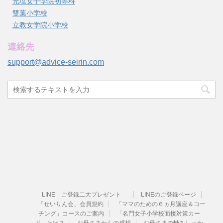
光塩女子学院初等科
雙葉小学校
立教女学院小学校
連絡先
support@advice-seirin.com
LINE ご登録二大プレゼント
LINEのご登録ページ
「せいりん会」会員規約
「ママのための６ヵ月講座＆コー
チング」コースのご案内
「名門女子小学校面接対策カー