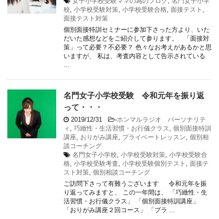
女子小学校受験ママの為のブログ
,
名門女子小学
校
,
小学校受験対策
,
小学校受験合格
,
面接テスト
,
面接テスト対策
個別面接特訓セミナーに参加下さった方より、いた
だいた感想などをご紹介して参ります。 「面接対
策」って必要？不必要？ 色々なお考えがあるかと思
いますが、 私は、考査内容として告示されている
...
名門女子小学校受験 令和元年を振り返
って・・・
2019/12/31
-
ホンマルラジオ パーソナリテ
ィ
,
巧緻性・生活習慣・お行儀クラス
,
個別面接特訓
講座
,
おりがみ講座
,
プライベートレッスン
,
個別相
談コーチング
名門女子小学校
,
小学校受験対策
,
小学校受験合
格
,
小学校受験考査
,
小学校受験個別テスト
,
面接テ
スト対策
,
個別相談コーチング
ご訪問下さって有難うございます 令和元年を振
り返ってみますと、 この一年間は、 「巧緻性・生
活習慣・お行儀クラス」 「個別面接特訓講座」
「おりがみ講座２回コース」 「プラ ...