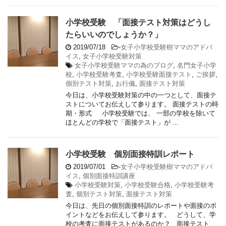
小学校受験 「面接テスト対策はどうし
たらいいのでしょうか？」
2019/07/18
-
女子小学校受験樹ママのアドバ
イス
,
女子小学校受験対策
女子小学校受験ママの為のブログ
,
名門女子小学
校
,
小学校受験考査
,
小学校受験面接テスト
,
ご挨拶
,
個別テスト対策
,
お行儀
,
面接テスト対策
今日は、小学校受験対策の中の一つとして、面接テ
ストについてお伝えして参ります。 面接テストの時
期・形式 小学校受験では、 一部の学校を除いて
ほとんどの学校で「面接テスト」が ...
小学校受験 個別面接特訓レポート
2019/07/01
-
女子小学校受験樹ママのアドバ
イス
,
個別面接特訓講座
小学校受験対策
,
小学校受験合格
,
小学校受験考
査
,
個別テスト対策
,
面接テスト対策
今日は、先日の個別面接特訓のレポートや面接のポ
イントなどをお伝えして参ります。 どうして、学
校の考査に面接テストがあるのか？ 面接テスト