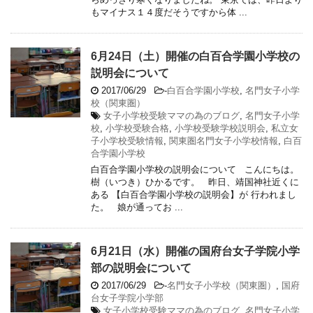
もマイナス１４度だそうですから体 ...
6月24日（土）開催の白百合学園小学校の
説明会について
2017/06/29
-
白百合学園小学校
,
名門女子小学
校（関東圏）
女子小学校受験ママの為のブログ
,
名門女子小学
校
,
小学校受験合格
,
小学校受験学校説明会
,
私立女
子小学校受験情報
,
関東圏名門女子小学校情報
,
白百
合学園小学校
白百合学園小学校の説明会について こんにちは。
樹（いつき）ひかるです。 昨日、靖国神社近くに
ある 【白百合学園小学校の説明会】が 行われまし
た。 娘が通ってお ...
6月21日（水）開催の国府台女子学院小学
部の説明会について
2017/06/29
-
名門女子小学校（関東圏）
,
国府
台女子学院小学部
女子小学校受験ママの為のブログ
,
名門女子小学