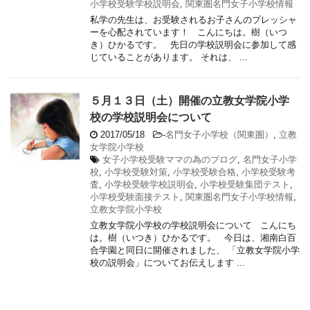
小学校受験学校説明会
,
関東圏名門女子小学校情報
私学の先生は、お受験されるお子さんのプレッシャ
ーを心配されています！ こんにちは。樹（いつ
き）ひかるです。 先日の学校説明会に参加して感
じていることがあります。 それは、 ...
５月１３日（土）開催の立教女学院小学
校の学校説明会について
2017/05/18
-
名門女子小学校（関東圏）
,
立教
女学院小学校
女子小学校受験ママの為のブログ
,
名門女子小学
校
,
小学校受験対策
,
小学校受験合格
,
小学校受験考
査
,
小学校受験学校説明会
,
小学校受験集団テスト
,
小学校受験面接テスト
,
関東圏名門女子小学校情報
,
立教女学院小学校
立教女学院小学校の学校説明会について こんにち
は。樹（いつき）ひかるです。 今日は、湘南白百
合学園と同日に開催されました、 「立教女学院小学
校の説明会」についてお伝えします ...