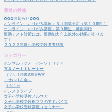
最近の投稿
✿✿✿お知らせ✿✿✿
オンライン「おりがみ講座」３月開講予定（第１０期生）
オンライン「おりがみ講座」第９期生 募集開始
運動テスト対策には、運動能力向上以外の効果がありま
す！
２０２２年度小学校受験考査結果
カテゴリー
ホンマルラジオ パーソナリティ
方眼ノートトレーナー
すごい！読書感想文教室
「せいりん会」
お知らせ
インスタライブ
女子小学校受験メルマガ
女子小学校受験樹ママのアドバイス
女子小学校受験講座（セミナー）