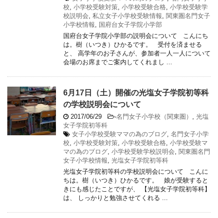
校
,
小学校受験対策
,
小学校受験合格
,
小学校受験学
校説明会
,
私立女子小学校受験情報
,
関東圏名門女子
小学校情報
,
国府台女子学院小学部
国府台女子学院小学部の説明会について こんにち
は。樹（いつき）ひかるです。 受付を済ませる
と、 高学年のお子さんが、参加者一人一人について
会場のお席までご案内してくれまし ...
6月17日（土）開催の光塩女子学院初等科
の学校説明会について
2017/06/29
-
名門女子小学校（関東圏）
,
光塩
女子学院初等科
女子小学校受験ママの為のブログ
,
名門女子小学
校
,
小学校受験対策
,
小学校受験合格
,
小学校受験マ
マの為のブログ
,
小学校受験学校説明会
,
関東圏名門
女子小学校情報
,
光塩女子学院初等科
光塩女子学院初等科の学校説明会について こんに
ちは。樹（いつき）ひかるです。 娘が受験すると
きにも感じたことですが、 【光塩女子学院初等科】
は、 しっかりと勉強させてくれる ...