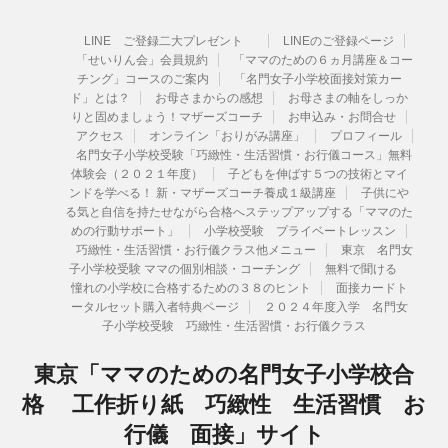
LINE ご登録二大プレゼント
LINEのご登録ページ
「せいりん会」会員規約
「ママのための６ヵ月講座＆コー
チング」コースのご案内
「名門女子小学校面接対策カー
ド」とは？
お母さまからの感想
お母さまの軸をしっか
りと固めましょう！マザーズコーチ
お申込み・お問合せ
アクセス
オンライン「おりがみ講座」
プロフィール
名門女子小学校受験「巧緻性・生活習慣・お行儀コース」無料
体験会（２０２１年度）
子どもを伸ばす５つの技術とマイ
ンドを学べる！ 新・マザーズコーチ養成１級講座
子供にや
る気と自信を持たせながら合格へステップアップする「ママのた
めの行動サポート」
小学校受験 プライベートレッスン
巧緻性・生活習慣・お行儀クラス他メニュー
東京 名門女
子小学校受験 ママの個別相談・コーチング
無料で聞ける
憧れの小学校に合格するための３８のヒント
面接カードト
ータルセット購入者特典ページ
２０２４年度入学 名門女
子小学校受験 巧緻性・生活習慣・お行儀クラス
東京「ママのための名門女子小学校合
格 工作折り紙 巧緻性 生活習慣 お
行儀 面接」サイト