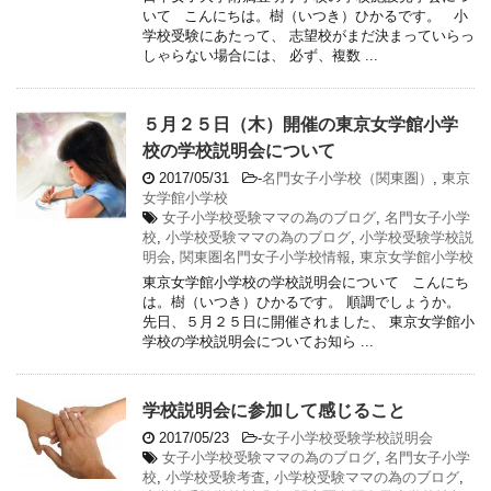
いて こんにちは。樹（いつき）ひかるです。 小
学校受験にあたって、 志望校がまだ決まっていらっ
しゃらない場合には、 必ず、複数 ...
５月２５日（木）開催の東京女学館小学
校の学校説明会について
2017/05/31
-
名門女子小学校（関東圏）
,
東京
女学館小学校
女子小学校受験ママの為のブログ
,
名門女子小学
校
,
小学校受験ママの為のブログ
,
小学校受験学校説
明会
,
関東圏名門女子小学校情報
,
東京女学館小学校
東京女学館小学校の学校説明会について こんにち
は。樹（いつき）ひかるです。 順調でしょうか。
先日、５月２５日に開催されました、 東京女学館小
学校の学校説明会についてお知ら ...
学校説明会に参加して感じること
2017/05/23
-
女子小学校受験学校説明会
女子小学校受験ママの為のブログ
,
名門女子小学
校
,
小学校受験考査
,
小学校受験ママの為のブログ
,