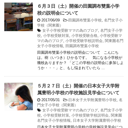
６月３日（土）開催の田園調布雙葉小学
校の説明会について
2017/06/09
-
田園調布雙葉小学校
,
名門女子小
学校（関東圏）
女子小学校受験ママの為のブログ
,
名門女子小学
校
,
小学校受験対策
,
小学校受験合格
,
小学校受験マ
マの為のブログ
,
小学校受験学校説明会
,
関東圏名門
女子小学校情報
,
田園調布雙葉小学校
田園調布雙葉小学校の説明会について こんにち
は。樹（いつき）ひかるです。 気になる小学校が
幾校ありますか？ 「どこの学校の説明会に参加しよ
うか・・・」と、もし悩まれていたら ...
５月２７日（土）開催の日本女子大学附
属豊明小学校の学校施設見学会について
2017/05/31
-
日本女子大学附属豊明小学校
,
名
門女子小学校（関東圏）
女子小学校受験ママの為のブログ
,
名門女子小学
校
,
小学校受験対策
,
小学校受験学校説明会
,
関東圏
名門女子小学校情報
,
日本女子大学附属豊明小学校
日本女子大学附属豊明小学校の学校施設見学会につ