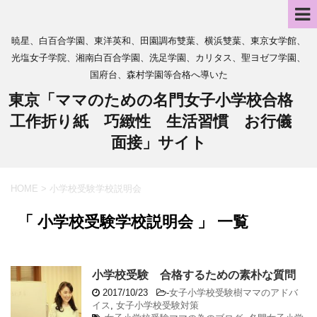
暁星、白百合学園、東洋英和、田園調布雙葉、横浜雙葉、東京女学館、
光塩女子学院、湘南白百合学園、洗足学園、カリタス、聖ヨゼフ学園、
国府台、森村学園等合格へ導いた
東京「ママのための名門女子小学校合格
工作折り紙 巧緻性 生活習慣 お行儀
面接」サイト
HOME
>
小学校受験学校説明会
「 小学校受験学校説明会 」 一覧
小学校受験 合格するための素朴な質問
2017/10/23
-
女子小学校受験樹ママのアドバ
イス
,
女子小学校受験対策