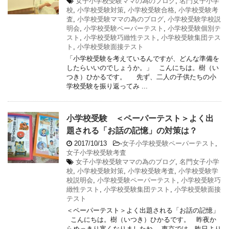
女子小学校受験ママの為のブログ
,
名門女子小学
校
,
小学校受験対策
,
小学校受験合格
,
小学校受験考
査
,
小学校受験ママの為のブログ
,
小学校受験学校説
明会
,
小学校受験ペーパーテスト
,
小学校受験個別テ
スト
,
小学校受験巧緻性テスト
,
小学校受験集団テス
ト
,
小学校受験面接テスト
「小学校受験を考えているんですが、どんな準備を
したらいいのでしょうか。」 こんにちは。樹（い
つき）ひかるです。 先ず、二人の子供たちの小
学校受験を振り返ってみ ...
小学校受験 ＜ペーパーテスト＞よく出
題される「お話の記憶」の対策は？
2017/10/13
-
女子小学校受験ペーパーテスト
,
女子小学校受験考査
女子小学校受験ママの為のブログ
,
名門女子小学
校
,
小学校受験対策
,
小学校受験考査
,
小学校受験学
校説明会
,
小学校受験ペーパーテスト
,
小学校受験巧
緻性テスト
,
小学校受験集団テスト
,
小学校受験面接
テスト
＜ペーパーテスト＞よく出題される「お話の記憶」
こんにちは。樹（いつき）ひかるです。 昨夜か
らめっきり寒くなりましたね。 東京では、昨日より