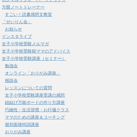
方眼ノートトレーナー
すごい！読書感想文教室
「せいりん会」
お知らせ
インスタライブ
女子小学校受験メルマガ
女子小学校受験樹ママのアドバイス
女子小学校受験講座（セミナー）
勉強会
オンライン「おりがみ講座」
相談会
レッスンについての質問
女子小学校受験講座受講の感想
紐結び万能ボードの作り方講座
巧緻性・生活習慣・お行儀クラス
ママのための講座＆コーチング
個別面接特訓講座
おりがみ講座