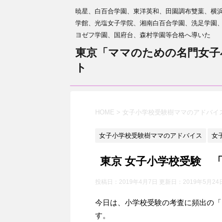
暁星、白百合学園、東洋英和、田園調布雙葉、横
学館、光塩女子学院、湘南白百合学園、洗足学園
ヨゼフ学園、国府台、森村学園等合格へ導いた
東京「ママのための名門女子
ト
HOME
>
女子小学校受験樹ママのアドバイ
女子小学校受験樹ママのアドバイス
女
東京 女子小学校受験 
投稿日：2019年4月7日 更新日：
2019年5月24
今日は、小学校受験の考査に頻出の「
す。