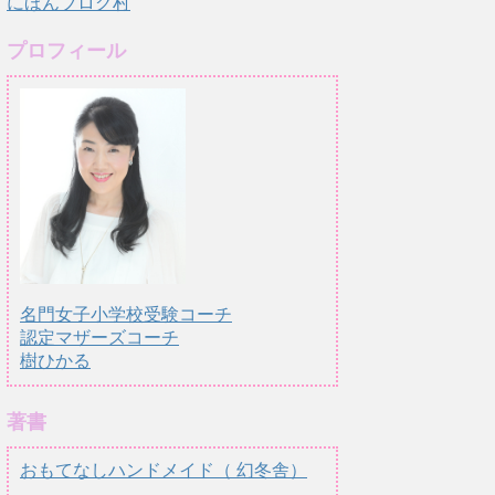
にほんブログ村
プロフィール
名門女子小学校受験コーチ
認定マザーズコーチ
樹ひかる
著書
おもてなしハンドメイド（ 幻冬舎）