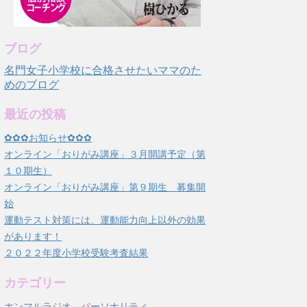
ブログ
名門女子小学校に合格させたいママのた
めのブログ
最近の投稿
✿✿✿お知らせ✿✿✿
オンライン「おりがみ講座」３月開講予定（第
１０期生）
オンライン「おりがみ講座」第９期生 募集開
始
運動テスト対策には、運動能力向上以外の効果
があります！
２０２２年度小学校受験考査結果
カテゴリー
ホンマルラジオ パーソナリティ