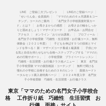
LINE ご登録二大プレゼント
LINEのご登録ページ
「せいりん会」会員規約
「ママのための６ヵ月講座＆コー
チング」コースのご案内
「名門女子小学校面接対策カー
ド」とは？
お母さまからの感想
お母さまの軸をしっか
りと固めましょう！マザーズコーチ
お申込み・お問合せ
アクセス
オンライン「おりがみ講座」
プロフィール
名門女子小学校受験「巧緻性・生活習慣・お行儀コース」無料
体験会（２０２１年度）
子どもを伸ばす５つの技術とマイ
ンドを学べる！ 新・マザーズコーチ養成１級講座
子供にや
る気と自信を持たせながら合格へステップアップする「ママのた
めの行動サポート」
小学校受験 プライベートレッスン
巧緻性・生活習慣・お行儀クラス他メニュー
東京 名門女
子小学校受験 ママの個別相談・コーチング
無料で聞ける
憧れの小学校に合格するための３８のヒント
面接カードト
ータルセット購入者特典ページ
２０２４年度入学 名門女
子小学校受験 巧緻性・生活習慣・お行儀クラス
東京「ママのための名門女子小学校合
格 工作折り紙 巧緻性 生活習慣 お
行儀 面接」サイト