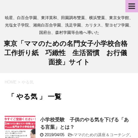
暁星、白百合学園、東洋英和、田園調布雙葉、横浜雙葉、東京女学館、
光塩女子学院、湘南白百合学園、洗足学園、カリタス、聖ヨゼフ学園、
国府台、森村学園等合格へ導いた
東京「ママのための名門女子小学校合格
工作折り紙 巧緻性 生活習慣 お行儀
面接」サイト
HOME
>
やる気
「 やる気 」 一覧
小学校受験 子供のやる気を下げる「あ
る言葉」とは？
2019/04/05
-
ママのための講座＆コーチング
,