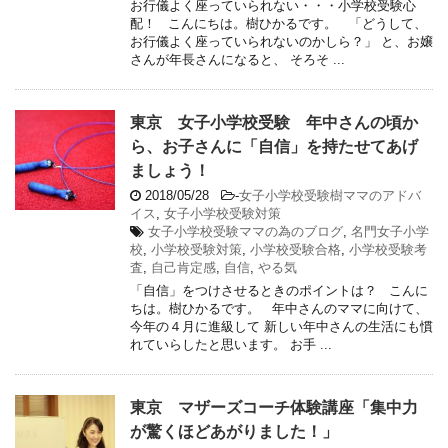
お行儀よく座っていられない・・・小学校受験心
配！ こんにちは。樹ひかるです。 「どうして、
お行儀よく座っていられないのかしら？」 と、お嬢
さんが年長さんになると、 そろそ ...
東京 女子小学校受験 年中さんの頃か
ら、お子さんに「自信」を持たせてあげ
ましょう！
2018/05/28
-
女子小学校受験樹ママのアドバ
イス
,
女子小学校受験対策
女子小学校受験ママの為のブログ
,
名門女子小学
校
,
小学校受験対策
,
小学校受験合格
,
小学校受験考
査
,
自己肯定感
,
自信
,
やる気
「自信」をつけさせるときのポイントは？ こんに
ちは。樹ひかるです。 年中さんのママに向けて、
今年の４月に進級して 新しい年中さんの生活にも慣
れていらしたと思います。 お手 ...
東京 マザーズコーチ体験講座「集中力
が驚くほどあがりました！」