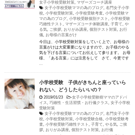
女子小学校受験対策
,
マザーズコーチ講座
女子小学校受験ママの為のブログ
,
名門女子小学
校
,
小学校受験対策
,
小学校受験考査
,
小学校受験マ
マの為のブログ
,
小学校受験個別テスト
,
小学校受験
巧緻性テスト
,
マザーズコーチ体験講座
,
子育て
,
や
る気
,
ご挨拶
,
おりがみ講座
,
個別テスト対策
,
お行
儀
,
お母様の言葉がけ
今日は、小学校受験対策をしていく上で、お母様の
言葉がけは大変重要になりますので、お子様のやる
気を下げる言葉についてお伝えして参ります。 お母
様、「ある言葉」には注意をして さて、今更です
...
小学校受験 子供がきちんと座っていら
れない、どうしたらいいの？
2019/01/23
-
女子小学校受験樹ママのアドバ
イス
,
巧緻性・生活習慣・お行儀クラス
,
女子小学校
受験対策
女子小学校受験ママの為のブログ
,
名門女子小学
校
,
小学校受験対策
,
小学校受験合格
,
小学校受験考
査
,
小学校受験巧緻性テスト
,
子育て
,
やる気
,
ご挨
拶
,
おりがみ講座
,
個別テスト対策
,
お行儀