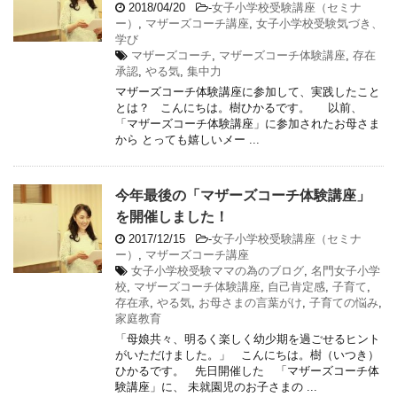
2018/04/20
-
女子小学校受験講座（セミナ
ー）
,
マザーズコーチ講座
,
女子小学校受験気づき、
学び
マザーズコーチ
,
マザーズコーチ体験講座
,
存在
承認
,
やる気
,
集中力
マザーズコーチ体験講座に参加して、実践したこと
とは？ こんにちは。樹ひかるです。 以前、
「マザーズコーチ体験講座」に参加されたお母さま
から とっても嬉しいメー ...
今年最後の「マザーズコーチ体験講座」
を開催しました！
2017/12/15
-
女子小学校受験講座（セミナ
ー）
,
マザーズコーチ講座
女子小学校受験ママの為のブログ
,
名門女子小学
校
,
マザーズコーチ体験講座
,
自己肯定感
,
子育て
,
存在承
,
やる気
,
お母さまの言葉がけ
,
子育ての悩み
,
家庭教育
「母娘共々、明るく楽しく幼少期を過ごせるヒント
がいただけました。」 こんにちは。樹（いつき）
ひかるです。 先日開催した 「マザーズコーチ体
験講座」に、 未就園児のお子さまの ...