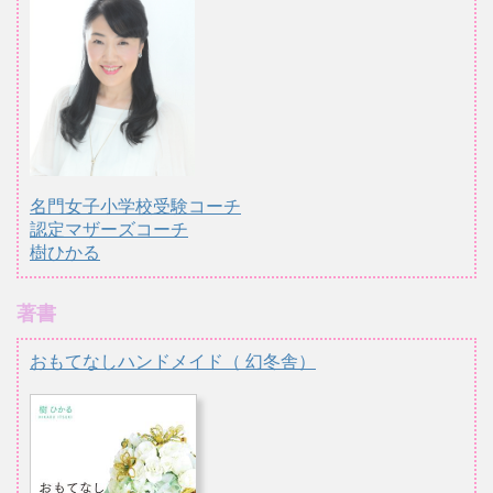
名門女子小学校受験コーチ
認定マザーズコーチ
樹ひかる
著書
おもてなしハンドメイド（ 幻冬舎）