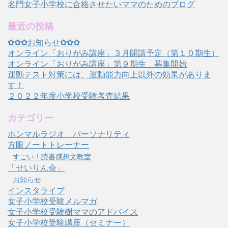
名門女子小学校に合格させたいママのためのブログ
最近の投稿
✿✿✿お知らせ✿✿✿
オンライン「おりがみ講座」３月開講予定（第１０期生）
オンライン「おりがみ講座」第９期生 募集開始
運動テスト対策には、運動能力向上以外の効果がありま
す！
２０２２年度小学校受験考査結果
カテゴリー
ホンマルラジオ パーソナリティ
方眼ノートトレーナー
すごい！読書感想文教室
「せいりん会」
お知らせ
インスタライブ
女子小学校受験メルマガ
女子小学校受験樹ママのアドバイス
女子小学校受験講座（セミナー）