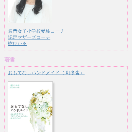
名門女子小学校受験コーチ
認定マザーズコーチ
樹ひかる
著書
おもてなしハンドメイド（ 幻冬舎）