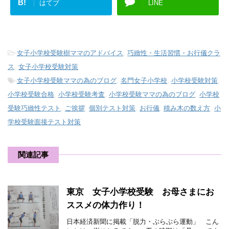
B!
はてブ
LINE
-
女子小学校受験樹ママのアドバイス
,
巧緻性・生活習慣・お行儀クラ
ス
,
女子小学校受験対策
-
女子小学校受験ママの為のブログ
,
名門女子小学校
,
小学校受験対策
,
小学校受験合格
,
小学校受験考査
,
小学校受験ママの為のブログ
,
小学校
受験巧緻性テスト
,
ご挨拶
,
個別テスト対策
,
お行儀
,
積み木の数え方
,
小
学校受験面接テスト対策
関連記事
東京 女子小学校受験 お母さまにお
ススメの体力作り！
日本経済新聞に掲載「脱力・ぶらぶら運動」 こん