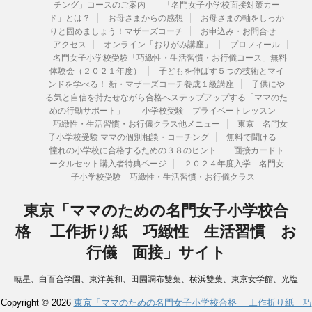
チング」コースのご案内
「名門女子小学校面接対策カー
ド」とは？
お母さまからの感想
お母さまの軸をしっか
りと固めましょう！マザーズコーチ
お申込み・お問合せ
アクセス
オンライン「おりがみ講座」
プロフィール
名門女子小学校受験「巧緻性・生活習慣・お行儀コース」無料
体験会（２０２１年度）
子どもを伸ばす５つの技術とマイ
ンドを学べる！ 新・マザーズコーチ養成１級講座
子供にや
る気と自信を持たせながら合格へステップアップする「ママのた
めの行動サポート」
小学校受験 プライベートレッスン
巧緻性・生活習慣・お行儀クラス他メニュー
東京 名門女
子小学校受験 ママの個別相談・コーチング
無料で聞ける
憧れの小学校に合格するための３８のヒント
面接カードト
ータルセット購入者特典ページ
２０２４年度入学 名門女
子小学校受験 巧緻性・生活習慣・お行儀クラス
東京「ママのための名門女子小学校合
格 工作折り紙 巧緻性 生活習慣 お
行儀 面接」サイト
暁星、白百合学園、東洋英和、田園調布雙葉、横浜雙葉、東京女学館、光塩
女子学院、湘南白百合学園、洗足学園、カリタス、聖ヨゼフ学園、国府台、
Copyright © 2026
東京「ママのための名門女子小学校合格 工作折り紙 巧