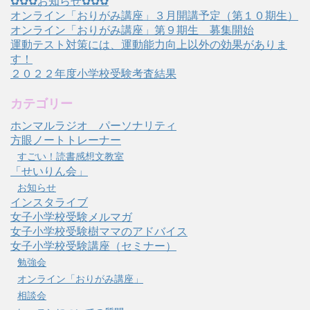
✿✿✿お知らせ✿✿✿
オンライン「おりがみ講座」３月開講予定（第１０期生）
オンライン「おりがみ講座」第９期生 募集開始
運動テスト対策には、運動能力向上以外の効果がありま
す！
２０２２年度小学校受験考査結果
カテゴリー
ホンマルラジオ パーソナリティ
方眼ノートトレーナー
すごい！読書感想文教室
「せいりん会」
お知らせ
インスタライブ
女子小学校受験メルマガ
女子小学校受験樹ママのアドバイス
女子小学校受験講座（セミナー）
勉強会
オンライン「おりがみ講座」
相談会