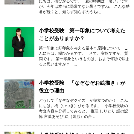
にちは。樹ひかるです。 夏の時期は「暑い」です
が、今年は本当に尋常でない暑さですね。 こんな酷
暑が続くと、知らず知らずのうちに ...
小学校受験 第一印象について考えた
ことがありますか？
第一印象で好印象を与える基本５原則について こ
んにちは。樹ひかるです。 さて、突然ですが、質
問です。 第一印象というものは、およそ何秒で決ま
ると思いますか？ ...
小学校受験 「なぞなぞお絵描き」が
役立つ理由
どうして「なぞなぞクイズ」が役立つのか！ こん
にちは。樹（いつき）ひかるです。 小学校受験の
考査内容を分析してみると、 推理 しりとり 話の記
憶 言葉あそび 絵（図形）の合 ...