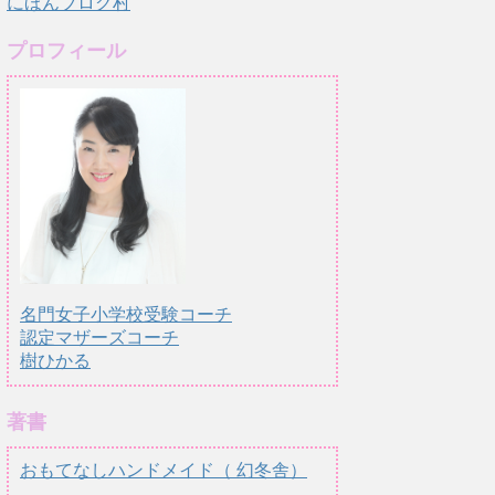
にほんブログ村
プロフィール
名門女子小学校受験コーチ
認定マザーズコーチ
樹ひかる
著書
おもてなしハンドメイド（ 幻冬舎）