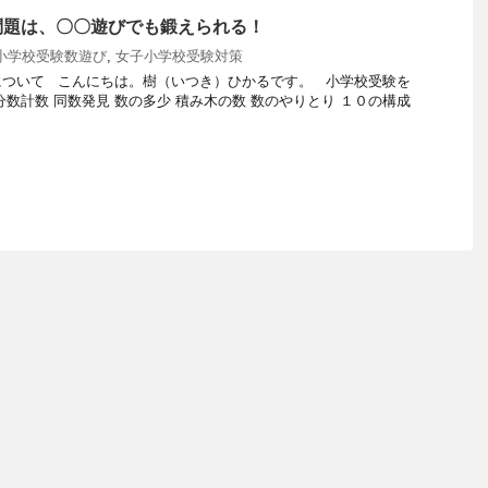
問題は、〇〇遊びでも鍛えられる！
小学校受験数遊び
,
女子小学校受験対策
について こんにちは。樹（いつき）ひかるです。 小学校受験を
分数計数 同数発見 数の多少 積み木の数 数のやりとり １０の構成