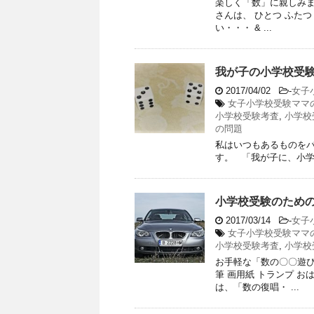
楽しく「数」に親しみ
さんは、 ひとつ ふた
い・・・ & ...
我が子の小学校受
2017/04/02
-
女子
女子小学校受験ママ
小学校受験考査
,
小学校
の問題
私はいつもあるものを
す。 「我が子に、小学
小学校受験のため
2017/03/14
-
女子
女子小学校受験ママ
小学校受験考査
,
小学校
お手軽な「数の〇〇遊び
筆 画用紙 トランプ 
は、「数の復唱・ ...