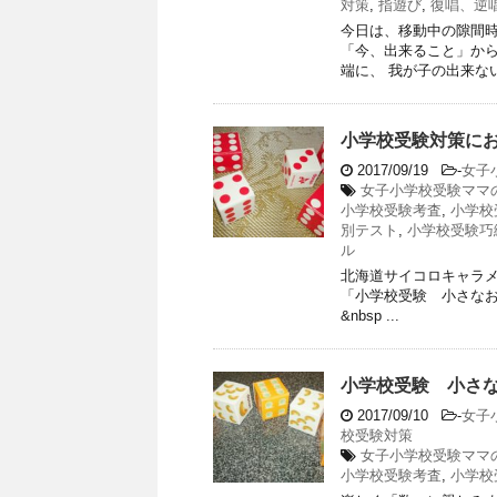
対策
,
指遊び
,
復唱、逆
今日は、移動中の隙間
「今、出来ること」か
端に、 我が子の出来ない 
小学校受験対策に
2017/09/19
-
女子
女子小学校受験ママ
小学校受験考査
,
小学校
別テスト
,
小学校受験巧
ル
北海道サイコロキャラ
「小学校受験 小さなお
&nbsp ...
小学校受験 小さ
2017/09/10
-
女子
校受験対策
女子小学校受験ママ
小学校受験考査
,
小学校