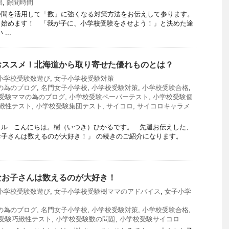
唱
,
隙間時間
時間を活用して「数」に強くなる対策方法をお伝えして参ります。
ら始めます！ 「我が子に、小学校受験をさせよう！」と決めた途
...
おススメ！北海道から取り寄せた優れものとは？
小学校受験数遊び
,
女子小学校受験対策
の為のブログ
,
名門女子小学校
,
小学校受験対策
,
小学校受験合格
,
受験ママの為のブログ
,
小学校受験ペーパーテスト
,
小学校受験個
緻性テスト
,
小学校受験集団テスト
,
サイコロ
,
サイコロキャラメ
メル こんにちは。樹（いつき）ひかるです。 先週お伝えした、
子さんは数えるのが大好き！」 の続きのご紹介になります。
なお子さんは数えるのが大好き！
小学校受験数遊び
,
女子小学校受験樹ママのアドバイス
,
女子小学
の為のブログ
,
名門女子小学校
,
小学校受験対策
,
小学校受験合格
,
受験巧緻性テスト
,
小学校受験数の問題
,
小学校受験サイコロ