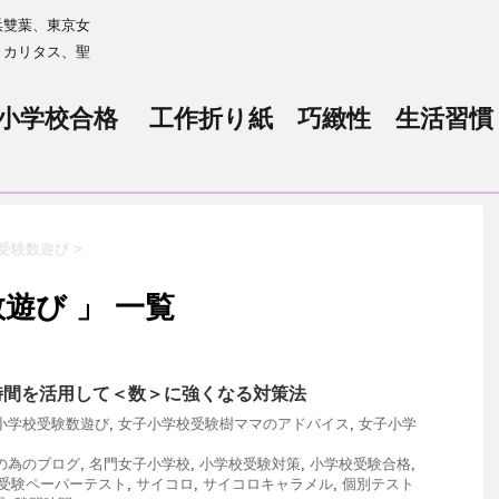
浜雙葉、東京女
、カリタス、聖
小学校合格 工作折り紙 巧緻性 生活習慣
受験数遊び
>
遊び 」 一覧
時間を活用して＜数＞に強くなる対策法
小学校受験数遊び
,
女子小学校受験樹ママのアドバイス
,
女子小学
の為のブログ
,
名門女子小学校
,
小学校受験対策
,
小学校受験合格
,
受験ペーパーテスト
,
サイコロ
,
サイコロキャラメル
,
個別テスト