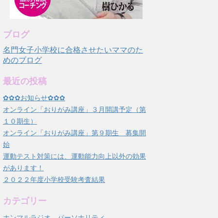
ブログ
名門女子小学校に合格させたいママのた
めのブログ
最近の投稿
✿✿✿お知らせ✿✿✿
オンライン「おりがみ講座」３月開講予定（第
１０期生）
オンライン「おりがみ講座」第９期生 募集開
始
運動テスト対策には、運動能力向上以外の効果
があります！
２０２２年度小学校受験考査結果
カテゴリー
ホンマルラジオ パーソナリティ