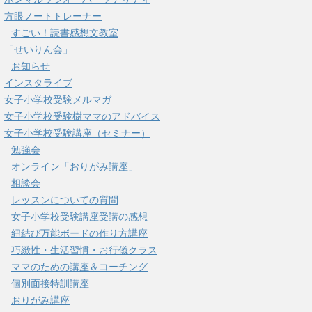
方眼ノートトレーナー
すごい！読書感想文教室
「せいりん会」
お知らせ
インスタライブ
女子小学校受験メルマガ
女子小学校受験樹ママのアドバイス
女子小学校受験講座（セミナー）
勉強会
オンライン「おりがみ講座」
相談会
レッスンについての質問
女子小学校受験講座受講の感想
紐結び万能ボードの作り方講座
巧緻性・生活習慣・お行儀クラス
ママのための講座＆コーチング
個別面接特訓講座
おりがみ講座