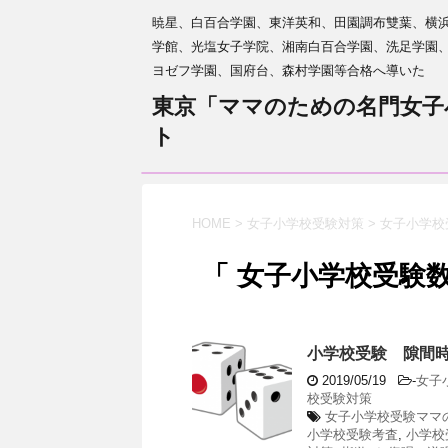
暁星、白百合学園、東洋英和、田園調布雙葉、横
学館、光塩女子学院、湘南白百合学園、洗足学園
ヨゼフ学園、国府台、森村学園等合格へ導いた
東京「ママのための名門女子
ト
HOME
>
女子小学校受験対策
>
女子小学校
「 女子小学校受験数
小学校受験 隙間
2019/05/19
-
女子
校受験対策
女子小学校受験ママ
小学校受験考査
,
小学校