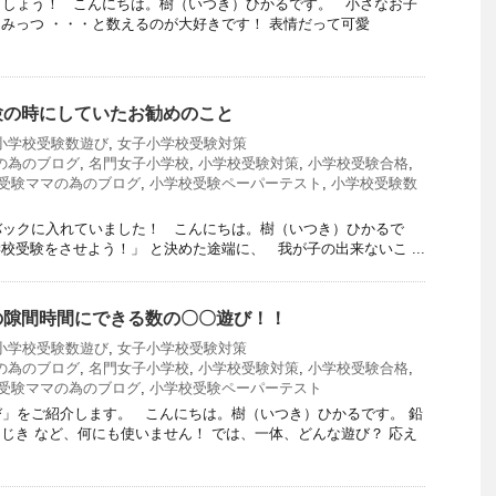
ましょう！ こんにちは。樹（いつき）ひかるです。 小さなお子
つ みっつ ・・・と数えるのが大好きです！ 表情だって可愛
験の時にしていたお勧めのこと
小学校受験数遊び
,
女子小学校受験対策
の為のブログ
,
名門女子小学校
,
小学校受験対策
,
小学校受験合格
,
受験ママの為のブログ
,
小学校受験ペーパーテスト
,
小学校受験数
バックに入れていました！ こんにちは。樹（いつき）ひかるで
校受験をさせよう！」 と決めた途端に、 我が子の出来ないこ ...
の隙間時間にできる数の〇〇遊び！！
小学校受験数遊び
,
女子小学校受験対策
の為のブログ
,
名門女子小学校
,
小学校受験対策
,
小学校受験合格
,
受験ママの為のブログ
,
小学校受験ペーパーテスト
」をご紹介します。 こんにちは。樹（いつき）ひかるです。 鉛
おはじき など、何にも使いません！ では、一体、どんな遊び？ 応え