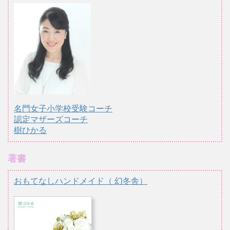
名門女子小学校受験コーチ
認定マザーズコーチ
樹ひかる
著書
おもてなしハンドメイド（ 幻冬舎）