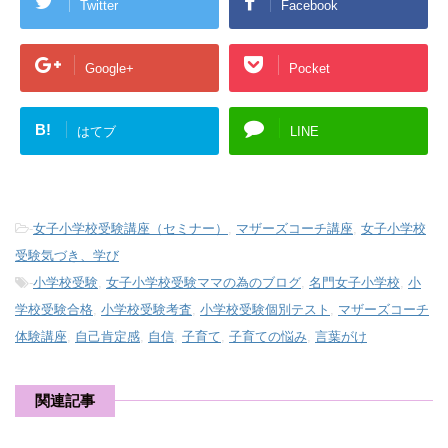
Twitter
Facebook
Google+
Pocket
B!
はてブ
LINE
-
女子小学校受験講座（セミナー）
,
マザーズコーチ講座
,
女子小学校
受験気づき、学び
-
小学校受験
,
女子小学校受験ママの為のブログ
,
名門女子小学校
,
小
学校受験合格
,
小学校受験考査
,
小学校受験個別テスト
,
マザーズコーチ
体験講座
,
自己肯定感
,
自信
,
子育て
,
子育ての悩み
,
言葉がけ
関連記事