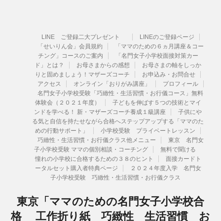
LINE ご登録二大プレゼント
LINEのご登録ページ
「せいりん会」会員規約
「ママのための６ヵ月講座＆コー
チング」コースのご案内
「名門女子小学校面接対策カー
ド」とは？
お母さまからの感想
お母さまの軸をしっか
りと固めましょう！マザーズコーチ
お申込み・お問合せ
アクセス
オンライン「おりがみ講座」
プロフィール
名門女子小学校受験「巧緻性・生活習慣・お行儀コース」無料
体験会（２０２１年度）
子どもを伸ばす５つの技術とマイ
ンドを学べる！ 新・マザーズコーチ養成１級講座
子供にや
る気と自信を持たせながら合格へステップアップする「ママのた
めの行動サポート」
小学校受験 プライベートレッスン
巧緻性・生活習慣・お行儀クラス他メニュー
東京 名門女
子小学校受験 ママの個別相談・コーチング
無料で聞ける
憧れの小学校に合格するための３８のヒント
面接カードト
ータルセット購入者特典ページ
２０２４年度入学 名門女
子小学校受験 巧緻性・生活習慣・お行儀クラス
東京「ママのための名門女子小学校合
格 工作折り紙 巧緻性 生活習慣 お