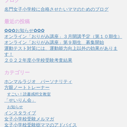
ブログ
名門女子小学校に合格させたいママのためのブログ
最近の投稿
✿✿✿お知らせ✿✿✿
オンライン「おりがみ講座」３月開講予定（第１０期生）
オンライン「おりがみ講座」第９期生 募集開始
運動テスト対策には、運動能力向上以外の効果がありま
す！
２０２２年度小学校受験考査結果
カテゴリー
ホンマルラジオ パーソナリティ
方眼ノートトレーナー
すごい！読書感想文教室
「せいりん会」
お知らせ
インスタライブ
女子小学校受験メルマガ
女子小学校受験樹ママのアドバイス