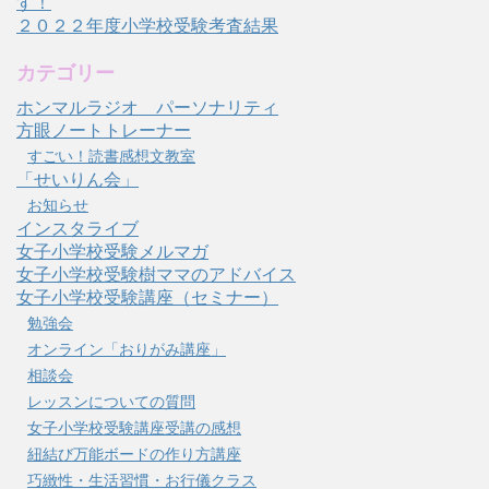
す！
２０２２年度小学校受験考査結果
カテゴリー
ホンマルラジオ パーソナリティ
方眼ノートトレーナー
すごい！読書感想文教室
「せいりん会」
お知らせ
インスタライブ
女子小学校受験メルマガ
女子小学校受験樹ママのアドバイス
女子小学校受験講座（セミナー）
勉強会
オンライン「おりがみ講座」
相談会
レッスンについての質問
女子小学校受験講座受講の感想
紐結び万能ボードの作り方講座
巧緻性・生活習慣・お行儀クラス