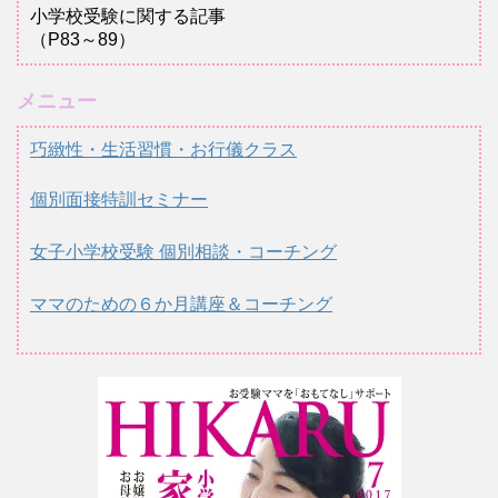
小学校受験に関する記事
（P83～89）
メニュー
巧緻性・生活習慣・お行儀クラス
個別面接特訓セミナー
女子小学校受験 個別相談・コーチング
ママのための６か月講座＆コーチング