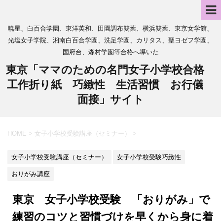
暁星、白百合学園、東洋英和、田園調布雙葉、横浜雙葉、東京女学館、
光塩女子学院、湘南白百合学園、洗足学園、カリタス、聖ヨゼフ学園、
国府台、森村学園等合格へ導いた
東京「ママのための名門女子小学校合格
工作折り紙 巧緻性 生活習慣 お行儀
面接」サイト
HOME
>
女子小学校受験講座（セミナー）
>
女子小学校受験講座（セミナー）
女子小学校受験巧緻性
おりがみ講座
東京 女子小学校受験 「おりがみ」で
練習のコツと習慣づけを早くから身に着