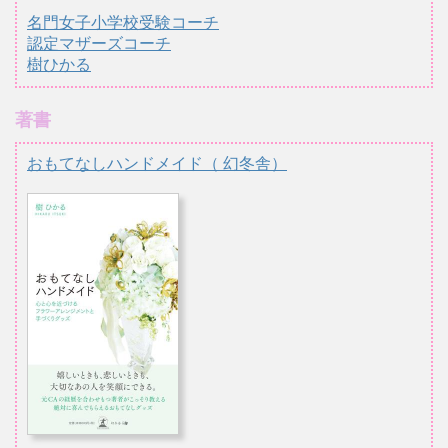
名門女子小学校受験コーチ
認定マザーズコーチ
樹ひかる
著書
おもてなしハンドメイド（ 幻冬舎）