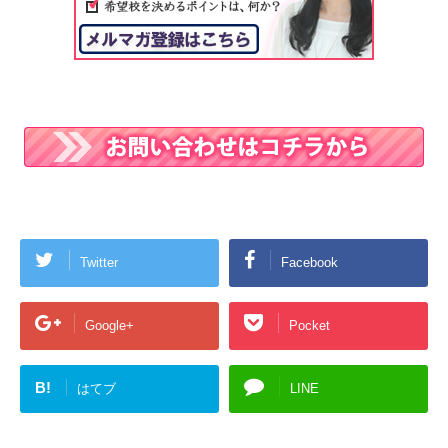
Twitter
Facebook
Google+
Pocket
B!
はてブ
LINE