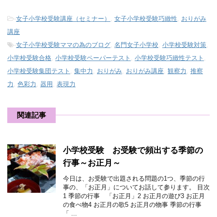
-
女子小学校受験講座（セミナー）
,
女子小学校受験巧緻性
,
おりがみ
講座
-
女子小学校受験ママの為のブログ
,
名門女子小学校
,
小学校受験対策
,
小学校受験合格
,
小学校受験ペーパーテスト
,
小学校受験巧緻性テスト
,
小学校受験集団テスト
,
集中力
,
おりがみ
,
おりがみ講座
,
観察力
,
推察
力
,
色彩力
,
器用
,
表現力
関連記事
小学校受験 お受験で頻出する季節の
行事～お正月～
今日は、お受験で出題される問題の1つ、季節の行
事の、「お正月」についてお話して参ります。 目次
1 季節の行事 「お正月」2 お正月の遊び3 お正月
の食べ物4 お正月の歌5 お正月の物事 季節の行事
「 ...