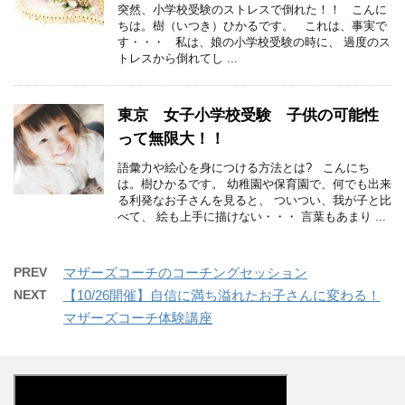
突然、小学校受験のストレスで倒れた！！ こんに
ちは。樹（いつき）ひかるです。 これは、事実で
す・・・ 私は、娘の小学校受験の時に、 過度のス
トレスから倒れてし ...
東京 女子小学校受験 子供の可能性
って無限大！！
語彙力や絵心を身につける方法とは? こんにち
は。樹ひかるです。 幼稚園や保育園で、何でも出来
る利発なお子さんを見ると、 ついつい、我が子と比
べて、 絵も上手に描けない・・・ 言葉もあまり ...
PREV
マザーズコーチのコーチングセッション
NEXT
【10/26開催】自信に満ち溢れたお子さんに変わる！
マザーズコーチ体験講座