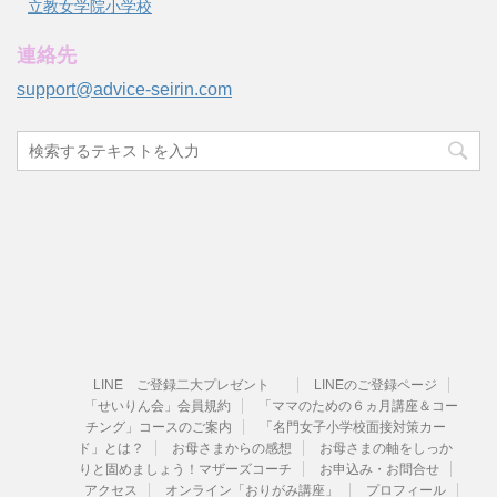
立教女学院小学校
連絡先
support@advice-seirin.com
LINE ご登録二大プレゼント
LINEのご登録ページ
「せいりん会」会員規約
「ママのための６ヵ月講座＆コー
チング」コースのご案内
「名門女子小学校面接対策カー
ド」とは？
お母さまからの感想
お母さまの軸をしっか
りと固めましょう！マザーズコーチ
お申込み・お問合せ
アクセス
オンライン「おりがみ講座」
プロフィール