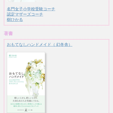
名門女子小学校受験コーチ
認定マザーズコーチ
樹ひかる
著書
おもてなしハンドメイド（ 幻冬舎）