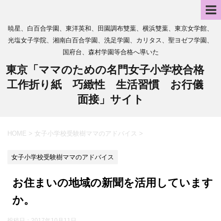
暁星、白百合学園、東洋英和、田園調布雙葉、横浜雙葉、東京女学館、
光塩女子学院、湘南白百合学園、洗足学園、カリタス、聖ヨゼフ学園、
国府台、森村学園等合格へ導いた
東京「ママのための名門女子小学校合格
工作折り紙 巧緻性 生活習慣 お行儀
面接」サイト
HOME
>
女子小学校受験樹ママのアドバイス
>
女子小学校受験樹ママのアドバイス
お住まいの地域の新聞を活用しています
か。
投稿日：
2017年10月11日