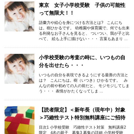
東京 女子小学校受験 子供の可能性
って無限大！！
語彙力や絵心を身につける方法とは? こんにち
は。樹ひかるです。 幼稚園や保育園で、何でも出来
る利発なお子さんを見ると、 ついつい、我が子と比
べて、 絵も上手に描けない・・・ 言葉もあまり ...
小学校受験の考査の時に、いつもの自
分を出せたら・・・
いつもの自分を表現できるようにする最善の方法と
は？ こんにちは。樹（いつき）ひかるです。 み
んなの前や初めての人の前だと、 モジモジしてしま
う・・・ 表情がかたくなってしま ...
【読者限定】＜新年長（現年中）対象
＞巧緻性テスト特別無料講座にご招待
目次1 小学校受験 巧緻性テスト対策 無料講座2
限定 4名の親子 募集3 募集の詳細 小学校受験