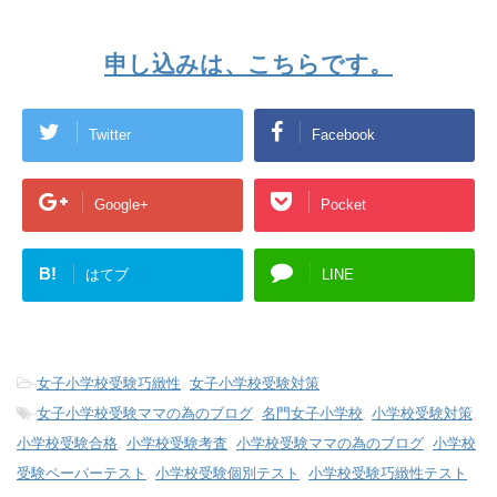
申し込みは、こちらです。
Twitter
Facebook
Google+
Pocket
B!
はてブ
LINE
-
女子小学校受験巧緻性
,
女子小学校受験対策
-
女子小学校受験ママの為のブログ
,
名門女子小学校
,
小学校受験対策
,
小学校受験合格
,
小学校受験考査
,
小学校受験ママの為のブログ
,
小学校
受験ペーパーテスト
,
小学校受験個別テスト
,
小学校受験巧緻性テスト