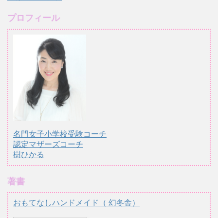
プロフィール
名門女子小学校受験コーチ
認定マザーズコーチ
樹ひかる
著書
おもてなしハンドメイド（ 幻冬舎）