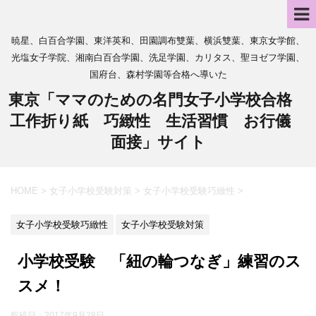
暁星、白百合学園、東洋英和、田園調布雙葉、横浜雙葉、東京女学館、
光塩女子学院、湘南白百合学園、洗足学園、カリタス、聖ヨゼフ学園、
国府台、森村学園等合格へ導いた
東京「ママのための名門女子小学校合格
工作折り紙 巧緻性 生活習慣 お行儀
面接」サイト
HOME
>
女子小学校受験対策
>
女子小学校受験巧緻性
>
女子小学校受験巧緻性
女子小学校受験対策
小学校受験 「紐の輪つなぎ」練習のス
スメ！
投稿日：
2017年9月28日