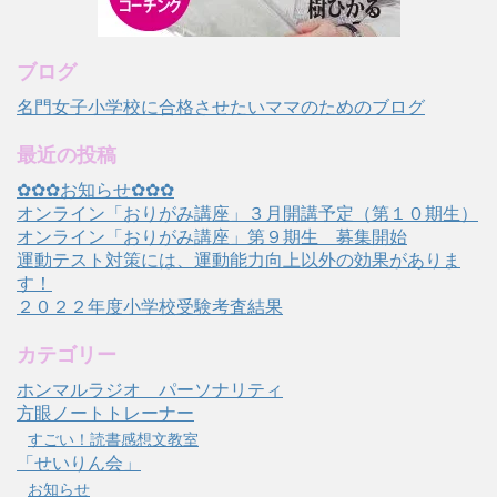
ブログ
名門女子小学校に合格させたいママのためのブログ
最近の投稿
✿✿✿お知らせ✿✿✿
オンライン「おりがみ講座」３月開講予定（第１０期生）
オンライン「おりがみ講座」第９期生 募集開始
運動テスト対策には、運動能力向上以外の効果がありま
す！
２０２２年度小学校受験考査結果
カテゴリー
ホンマルラジオ パーソナリティ
方眼ノートトレーナー
すごい！読書感想文教室
「せいりん会」
お知らせ