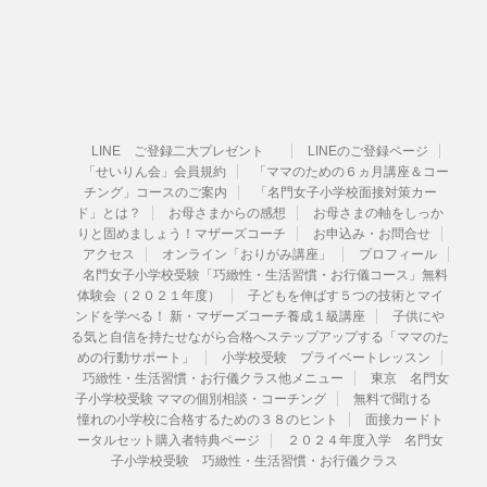
LINE ご登録二大プレゼント
LINEのご登録ページ
「せいりん会」会員規約
「ママのための６ヵ月講座＆コー
チング」コースのご案内
「名門女子小学校面接対策カー
ド」とは？
お母さまからの感想
お母さまの軸をしっか
りと固めましょう！マザーズコーチ
お申込み・お問合せ
アクセス
オンライン「おりがみ講座」
プロフィール
名門女子小学校受験「巧緻性・生活習慣・お行儀コース」無料
体験会（２０２１年度）
子どもを伸ばす５つの技術とマイ
ンドを学べる！ 新・マザーズコーチ養成１級講座
子供にや
る気と自信を持たせながら合格へステップアップする「ママのた
めの行動サポート」
小学校受験 プライベートレッスン
巧緻性・生活習慣・お行儀クラス他メニュー
東京 名門女
子小学校受験 ママの個別相談・コーチング
無料で聞ける
憧れの小学校に合格するための３８のヒント
面接カードト
ータルセット購入者特典ページ
２０２４年度入学 名門女
子小学校受験 巧緻性・生活習慣・お行儀クラス