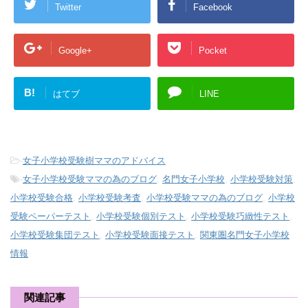
Twitter
Facebook
Google+
Pocket
B!
はてブ
LINE
-
女子小学校受験樹ママのアドバイス
-
女子小学校受験ママの為のブログ
,
名門女子小学校
,
小学校受験対策
,
小学校受験合格
,
小学校受験考査
,
小学校受験ママの為のブログ
,
小学校
受験ペーパーテスト
,
小学校受験個別テスト
,
小学校受験巧緻性テスト
,
小学校受験集団テスト
,
小学校受験面接テスト
,
関東圏名門女子小学校
情報
関連記事