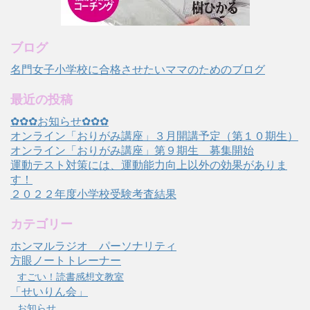
ブログ
名門女子小学校に合格させたいママのためのブログ
最近の投稿
✿✿✿お知らせ✿✿✿
オンライン「おりがみ講座」３月開講予定（第１０期生）
オンライン「おりがみ講座」第９期生 募集開始
運動テスト対策には、運動能力向上以外の効果がありま
す！
２０２２年度小学校受験考査結果
カテゴリー
ホンマルラジオ パーソナリティ
方眼ノートトレーナー
すごい！読書感想文教室
「せいりん会」
お知らせ