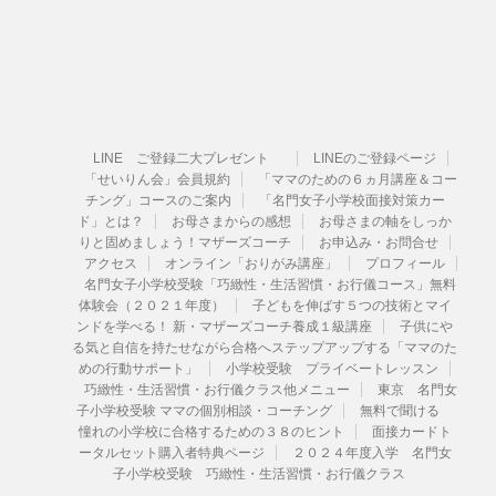
LINE ご登録二大プレゼント
LINEのご登録ページ
「せいりん会」会員規約
「ママのための６ヵ月講座＆コー
チング」コースのご案内
「名門女子小学校面接対策カー
ド」とは？
お母さまからの感想
お母さまの軸をしっか
りと固めましょう！マザーズコーチ
お申込み・お問合せ
アクセス
オンライン「おりがみ講座」
プロフィール
名門女子小学校受験「巧緻性・生活習慣・お行儀コース」無料
体験会（２０２１年度）
子どもを伸ばす５つの技術とマイ
ンドを学べる！ 新・マザーズコーチ養成１級講座
子供にや
る気と自信を持たせながら合格へステップアップする「ママのた
めの行動サポート」
小学校受験 プライベートレッスン
巧緻性・生活習慣・お行儀クラス他メニュー
東京 名門女
子小学校受験 ママの個別相談・コーチング
無料で聞ける
憧れの小学校に合格するための３８のヒント
面接カードト
ータルセット購入者特典ページ
２０２４年度入学 名門女
子小学校受験 巧緻性・生活習慣・お行儀クラス