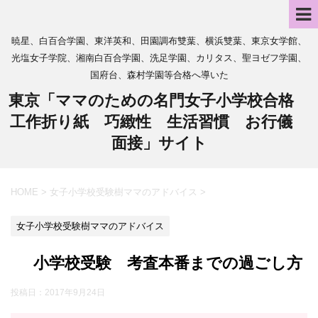
暁星、白百合学園、東洋英和、田園調布雙葉、横浜雙葉、東京女学館、
光塩女子学院、湘南白百合学園、洗足学園、カリタス、聖ヨゼフ学園、
国府台、森村学園等合格へ導いた
東京「ママのための名門女子小学校合格
工作折り紙 巧緻性 生活習慣 お行儀
面接」サイト
HOME
>
女子小学校受験樹ママのアドバイス
>
女子小学校受験樹ママのアドバイス
小学校受験 考査本番までの過ごし方
投稿日：
2017年9月24日