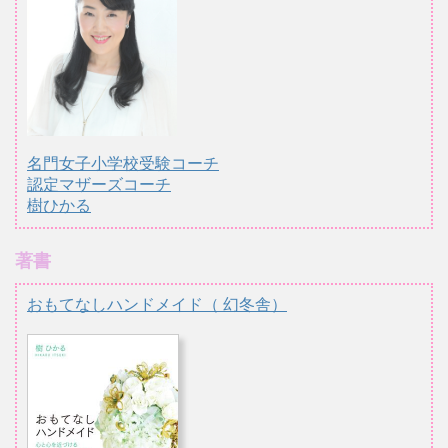
名門女子小学校受験コーチ
認定マザーズコーチ
樹ひかる
著書
おもてなしハンドメイド（ 幻冬舎）