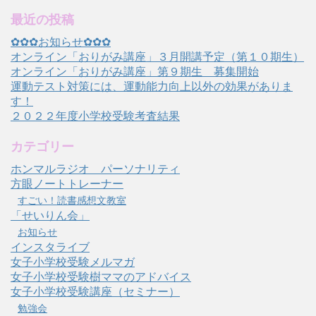
最近の投稿
✿✿✿お知らせ✿✿✿
オンライン「おりがみ講座」３月開講予定（第１０期生）
オンライン「おりがみ講座」第９期生 募集開始
運動テスト対策には、運動能力向上以外の効果がありま
す！
２０２２年度小学校受験考査結果
カテゴリー
ホンマルラジオ パーソナリティ
方眼ノートトレーナー
すごい！読書感想文教室
「せいりん会」
お知らせ
インスタライブ
女子小学校受験メルマガ
女子小学校受験樹ママのアドバイス
女子小学校受験講座（セミナー）
勉強会