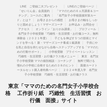
LINE ご登録二大プレゼント
LINEのご登録ページ
「せいりん会」会員規約
「ママのための６ヵ月講座＆コー
チング」コースのご案内
「名門女子小学校面接対策カー
ド」とは？
お母さまからの感想
お母さまの軸をしっか
りと固めましょう！マザーズコーチ
お申込み・お問合せ
アクセス
オンライン「おりがみ講座」
プロフィール
名門女子小学校受験「巧緻性・生活習慣・お行儀コース」無料
体験会（２０２１年度）
子どもを伸ばす５つの技術とマイ
ンドを学べる！ 新・マザーズコーチ養成１級講座
子供にや
る気と自信を持たせながら合格へステップアップする「ママのた
めの行動サポート」
小学校受験 プライベートレッスン
巧緻性・生活習慣・お行儀クラス他メニュー
東京 名門女
子小学校受験 ママの個別相談・コーチング
無料で聞ける
憧れの小学校に合格するための３８のヒント
面接カードト
ータルセット購入者特典ページ
２０２４年度入学 名門女
子小学校受験 巧緻性・生活習慣・お行儀クラス
東京「ママのための名門女子小学校合
格 工作折り紙 巧緻性 生活習慣 お
行儀 面接」サイト