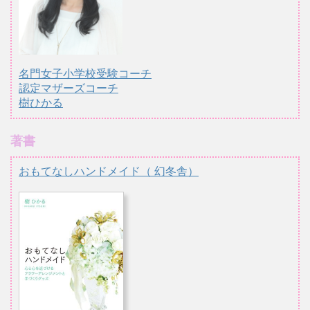
名門女子小学校受験コーチ
認定マザーズコーチ
樹ひかる
著書
おもてなしハンドメイド（ 幻冬舎）