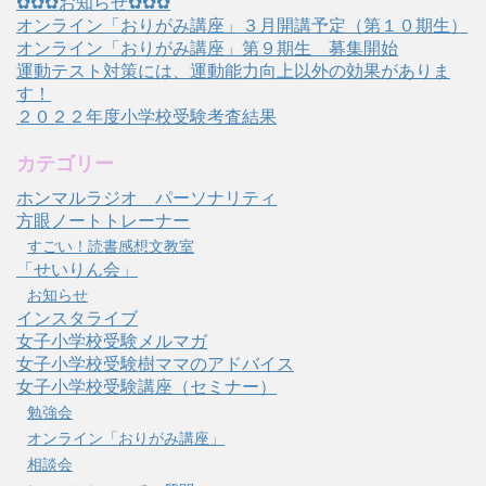
✿✿✿お知らせ✿✿✿
オンライン「おりがみ講座」３月開講予定（第１０期生）
オンライン「おりがみ講座」第９期生 募集開始
運動テスト対策には、運動能力向上以外の効果がありま
す！
２０２２年度小学校受験考査結果
カテゴリー
ホンマルラジオ パーソナリティ
方眼ノートトレーナー
すごい！読書感想文教室
「せいりん会」
お知らせ
インスタライブ
女子小学校受験メルマガ
女子小学校受験樹ママのアドバイス
女子小学校受験講座（セミナー）
勉強会
オンライン「おりがみ講座」
相談会