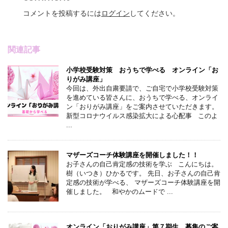
コメントを投稿するには
ログイン
してください。
関連記事
小学校受験対策 おうちで学べる オンライン「お
りがみ講座」
今回は、外出自粛要請で、ご自宅で小学校受験対策
を進めている皆さんに、おうちで学べる、オンライ
ン「おりがみ講座」をご案内させていただきます。
新型コロナウイルス感染拡大による心配事 このよ
...
マザーズコーチ体験講座を開催しました！！
お子さんの自己肯定感の技術を学ぶ こんにちは。
樹（いつき）ひかるです。 先日、お子さんの自己肯
定感の技術が学べる、 マザーズコーチ体験講座を開
催しました。 和やかのムードで ...
オンライン「おりがみ講座」第７期生 募集のご案