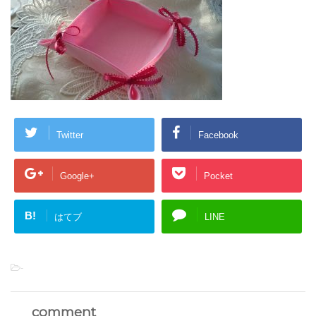
Twitter
Facebook
Google+
Pocket
B!
はてブ
LINE
-
comment