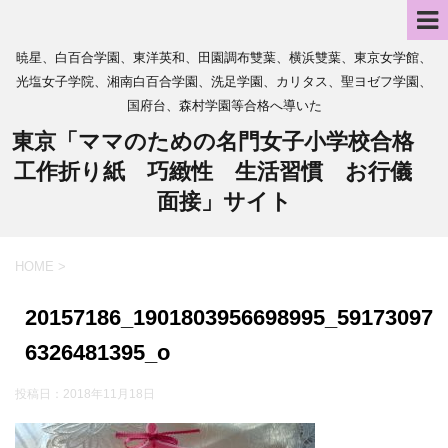
暁星、白百合学園、東洋英和、田園調布雙葉、横浜雙葉、東京女学館、
光塩女子学院、湘南白百合学園、洗足学園、カリタス、聖ヨゼフ学園、
国府台、森村学園等合格へ導いた
東京「ママのための名門女子小学校合格
工作折り紙 巧緻性 生活習慣 お行儀
面接」サイト
HOME
>
20157186_1901803956698995_59173097
6326481395_o
投稿日：
2018年11月18日