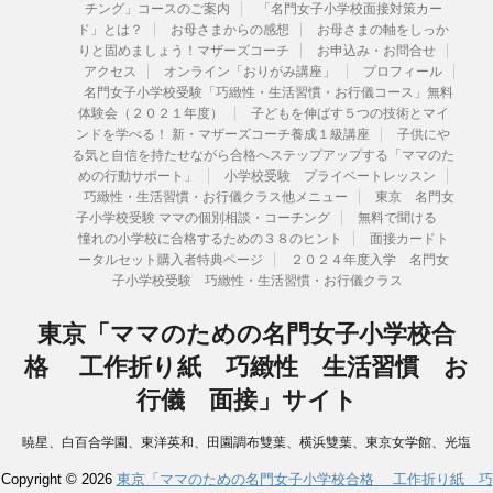
チング」コースのご案内
「名門女子小学校面接対策カー
ド」とは？
お母さまからの感想
お母さまの軸をしっか
りと固めましょう！マザーズコーチ
お申込み・お問合せ
アクセス
オンライン「おりがみ講座」
プロフィール
名門女子小学校受験「巧緻性・生活習慣・お行儀コース」無料
体験会（２０２１年度）
子どもを伸ばす５つの技術とマイ
ンドを学べる！ 新・マザーズコーチ養成１級講座
子供にや
る気と自信を持たせながら合格へステップアップする「ママのた
めの行動サポート」
小学校受験 プライベートレッスン
巧緻性・生活習慣・お行儀クラス他メニュー
東京 名門女
子小学校受験 ママの個別相談・コーチング
無料で聞ける
憧れの小学校に合格するための３８のヒント
面接カードト
ータルセット購入者特典ページ
２０２４年度入学 名門女
子小学校受験 巧緻性・生活習慣・お行儀クラス
東京「ママのための名門女子小学校合
格 工作折り紙 巧緻性 生活習慣 お
行儀 面接」サイト
暁星、白百合学園、東洋英和、田園調布雙葉、横浜雙葉、東京女学館、光塩
女子学院、湘南白百合学園、洗足学園、カリタス、聖ヨゼフ学園、国府台、
Copyright © 2026
東京「ママのための名門女子小学校合格 工作折り紙 巧