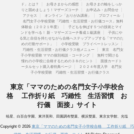
ド」とは？
お母さまからの感想
お母さまの軸をしっか
りと固めましょう！マザーズコーチ
お申込み・お問合せ
アクセス
オンライン「おりがみ講座」
プロフィール
名門女子小学校受験「巧緻性・生活習慣・お行儀コース」無料
体験会（２０２１年度）
子どもを伸ばす５つの技術とマイ
ンドを学べる！ 新・マザーズコーチ養成１級講座
子供にや
る気と自信を持たせながら合格へステップアップする「ママのた
めの行動サポート」
小学校受験 プライベートレッスン
巧緻性・生活習慣・お行儀クラス他メニュー
東京 名門女
子小学校受験 ママの個別相談・コーチング
無料で聞ける
憧れの小学校に合格するための３８のヒント
面接カードト
ータルセット購入者特典ページ
２０２４年度入学 名門女
子小学校受験 巧緻性・生活習慣・お行儀クラス
東京「ママのための名門女子小学校合
格 工作折り紙 巧緻性 生活習慣 お
行儀 面接」サイト
暁星、白百合学園、東洋英和、田園調布雙葉、横浜雙葉、東京女学館、光塩
女子学院、湘南白百合学園、洗足学園、カリタス、聖ヨゼフ学園、国府台、
Copyright © 2026
東京「ママのための名門女子小学校合格 工作折り紙 巧
森村学園等合格へ導いた