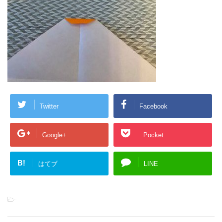
Twitter
Facebook
Google+
Pocket
B!
はてブ
LINE
-