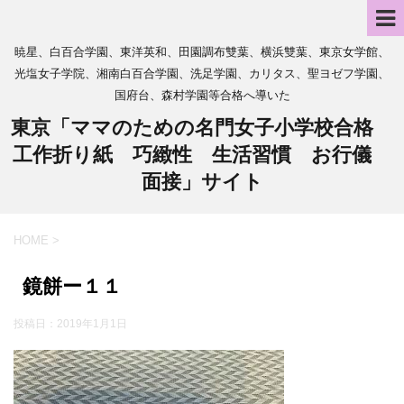
暁星、白百合学園、東洋英和、田園調布雙葉、横浜雙葉、東京女学館、
光塩女子学院、湘南白百合学園、洗足学園、カリタス、聖ヨゼフ学園、
国府台、森村学園等合格へ導いた
東京「ママのための名門女子小学校合格
工作折り紙 巧緻性 生活習慣 お行儀
面接」サイト
HOME
>
鏡餅ー１１
投稿日：
2019年1月1日