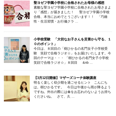
聖ヨゼフ学園小学校に合格されたお母様の感想
素敵な聖ヨゼフ学園小学校に合格されたお母さまよ
り「感想」が届きました！ 聖ヨゼフ学園小学校
合格、本当におめでとうございます！！ 「巧緻
性・生活習慣・お行儀クラ ...
小学校受験 「大切なお子さんを災害から守る、１
０のポイント」
今日は、８回目の「樹ひかるの名門女子小学校受
験 笑顔で合格ラジオ☆」をお届けいたします。今
回のテーマは・・・ 「樹ひかるの名門女子小学校
笑顔で合格ラジオ☆」８回目 &nb ...
【3月12日開催】マザーズコーチ体験講座
明るく楽しく幼少期を過ごせるヒント こんにち
は。樹ひかるです。 今日は午後から雨が降るよう
ですね。外出の際には傘をお忘れのないようお持ち
くださいね。 さて、久 ...