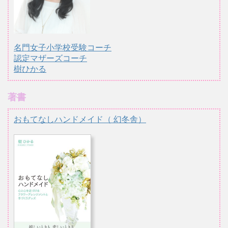
名門女子小学校受験コーチ
認定マザーズコーチ
樹ひかる
著書
おもてなしハンドメイド（ 幻冬舎）