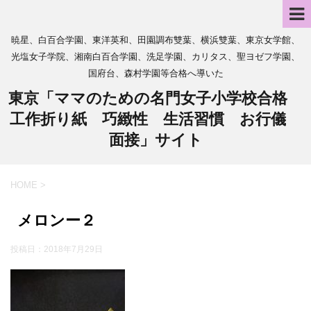
暁星、白百合学園、東洋英和、田園調布雙葉、横浜雙葉、東京女学館、
光塩女子学院、湘南白百合学園、洗足学園、カリタス、聖ヨゼフ学園、
国府台、森村学園等合格へ導いた
東京「ママのための名門女子小学校合格
工作折り紙 巧緻性 生活習慣 お行儀
面接」サイト
HOME
>
メロンー２
投稿日：
2018年7月29日