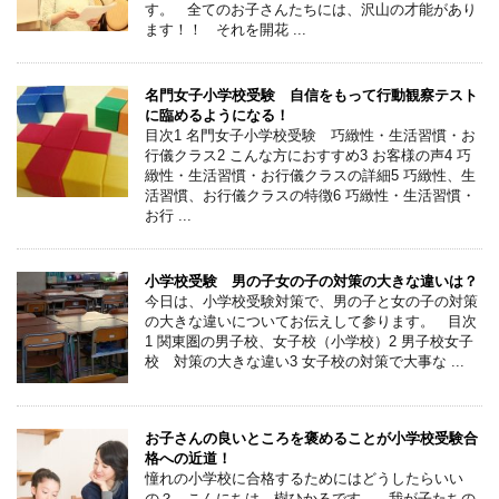
す。 全てのお子さんたちには、沢山の才能があり
ます！！ それを開花 ...
名門女子小学校受験 自信をもって行動観察テスト
に臨めるようになる！
目次1 名門女子小学校受験 巧緻性・生活習慣・お
行儀クラス2 こんな方におすすめ3 お客様の声4 巧
緻性・生活習慣・お行儀クラスの詳細5 巧緻性、生
活習慣、お行儀クラスの特徴6 巧緻性・生活習慣・
お行 ...
小学校受験 男の子女の子の対策の大きな違いは？
今日は、小学校受験対策で、男の子と女の子の対策
の大きな違いについてお伝えして参ります。 目次
1 関東圏の男子校、女子校（小学校）2 男子校女子
校 対策の大きな違い3 女子校の対策で大事な ...
お子さんの良いところを褒めることが小学校受験合
格への近道！
憧れの小学校に合格するためにはどうしたらいい
の？ こんにちは。樹ひかるです。 我が子たちの