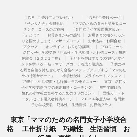
LINE ご登録二大プレゼント
LINEのご登録ページ
「せいりん会」会員規約
「ママのための６ヵ月講座＆コー
チング」コースのご案内
「名門女子小学校面接対策カー
ド」とは？
お母さまからの感想
お母さまの軸をしっか
りと固めましょう！マザーズコーチ
お申込み・お問合せ
アクセス
オンライン「おりがみ講座」
プロフィール
名門女子小学校受験「巧緻性・生活習慣・お行儀コース」無料
体験会（２０２１年度）
子どもを伸ばす５つの技術とマイ
ンドを学べる！ 新・マザーズコーチ養成１級講座
子供にや
る気と自信を持たせながら合格へステップアップする「ママのた
めの行動サポート」
小学校受験 プライベートレッスン
巧緻性・生活習慣・お行儀クラス他メニュー
東京 名門女
子小学校受験 ママの個別相談・コーチング
無料で聞ける
憧れの小学校に合格するための３８のヒント
面接カードト
ータルセット購入者特典ページ
２０２４年度入学 名門女
子小学校受験 巧緻性・生活習慣・お行儀クラス
東京「ママのための名門女子小学校合
格 工作折り紙 巧緻性 生活習慣 お