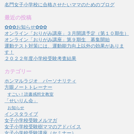
名門女子小学校に合格させたいママのためのブログ
最近の投稿
✿✿✿お知らせ✿✿✿
オンライン「おりがみ講座」３月開講予定（第１０期生）
オンライン「おりがみ講座」第９期生 募集開始
運動テスト対策には、運動能力向上以外の効果がありま
す！
２０２２年度小学校受験考査結果
カテゴリー
ホンマルラジオ パーソナリティ
方眼ノートトレーナー
すごい！読書感想文教室
「せいりん会」
お知らせ
インスタライブ
女子小学校受験メルマガ
女子小学校受験樹ママのアドバイス
女子小学校受験講座（セミナー）