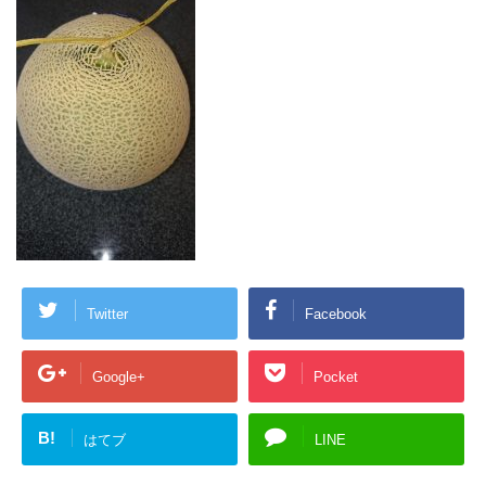
Twitter
Facebook
Google+
Pocket
B!
はてブ
LINE