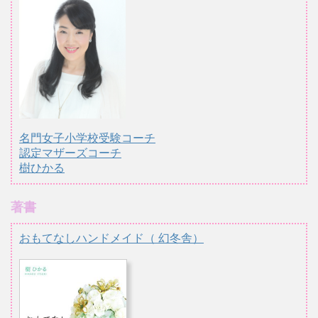
名門女子小学校受験コーチ
認定マザーズコーチ
樹ひかる
著書
おもてなしハンドメイド（ 幻冬舎）