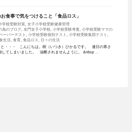
のお食事で気をつけること「食品ロス」
小学校受験対策
,
女子小学校受験健康管理
の為のブログ
,
名門女子小学校
,
小学校受験考査
,
小学校受験ママの
ペーパーテスト
,
小学校受験個別テスト
,
小学校受験集団テスト
,
食生活
,
食育
,
食品ロス
,
日々の生活
こと・・・ こんにちは。樹（いつき）ひかるです。 連日の寒さ
してしまいました。 油断されませんように。 &nbsp ...