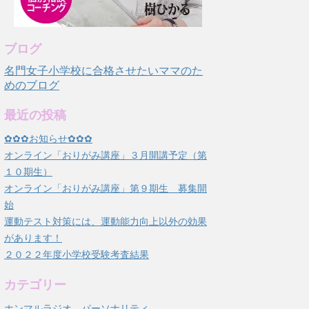
ブログ
名門女子小学校に合格させたいママのた
めのブログ
最近の投稿
✿✿✿お知らせ✿✿✿
オンライン「おりがみ講座」３月開講予定（第
１０期生）
オンライン「おりがみ講座」第９期生 募集開
始
運動テスト対策には、運動能力向上以外の効果
があります！
２０２２年度小学校受験考査結果
カテゴリー
ホンマルラジオ パーソナリティ