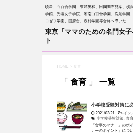
暁星、白百合学園、東洋英和、田園調布雙葉、横
学館、光塩女子学院、湘南白百合学園、洗足学園
ヨゼフ学園、国府台、森村学園等合格へ導いた
東京「ママのための名門女子
ト
HOME
>
食育
「 食育 」 一覧
小学校受験対策に
2021/02/21
-
イン
小学校受験対策
,
食
「食事のマナー」のポ
ナーのポイント」につい