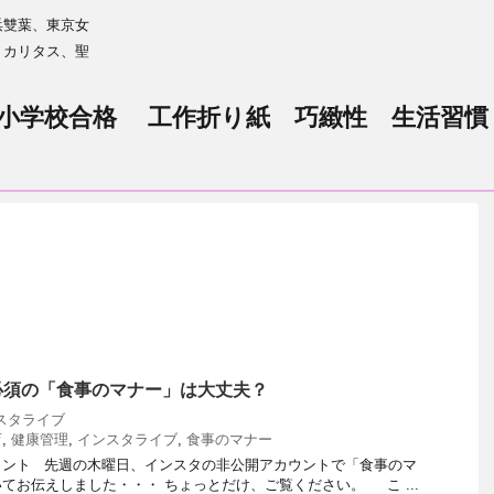
浜雙葉、東京女
、カリタス、聖
小学校合格 工作折り紙 巧緻性 生活習慣
必須の「食事のマナー」は大丈夫？
スタライブ
育
,
健康管理
,
インスタライブ
,
食事のマナー
イント 先週の木曜日、インスタの非公開アカウントで「食事のマ
てお伝えしました・・・ ちょっとだけ、ご覧ください。 こ ...