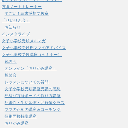
方眼ノートトレーナー
すごい！読書感想文教室
「せいりん会」
お知らせ
インスタライブ
女子小学校受験メルマガ
女子小学校受験樹ママのアドバイス
女子小学校受験講座（セミナー）
勉強会
オンライン「おりがみ講座」
相談会
レッスンについての質問
女子小学校受験講座受講の感想
紐結び万能ボードの作り方講座
巧緻性・生活習慣・お行儀クラス
ママのための講座＆コーチング
個別面接特訓講座
おりがみ講座