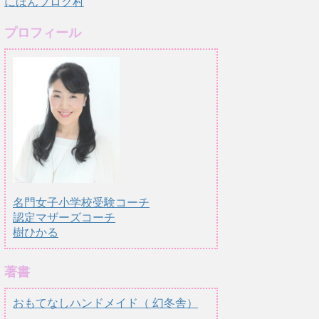
にほんブログ村
プロフィール
名門女子小学校受験コーチ
認定マザーズコーチ
樹ひかる
著書
おもてなしハンドメイド（ 幻冬舎）