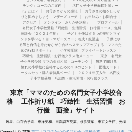
「せいりん会」会員規約
「ママのための６ヵ月講座＆コー
チング」コースのご案内
「名門女子小学校面接対策カー
ド」とは？
お母さまからの感想
お母さまの軸をしっか
りと固めましょう！マザーズコーチ
お申込み・お問合せ
アクセス
オンライン「おりがみ講座」
プロフィール
名門女子小学校受験「巧緻性・生活習慣・お行儀コース」無料
体験会（２０２１年度）
子どもを伸ばす５つの技術とマイ
ンドを学べる！ 新・マザーズコーチ養成１級講座
子供にや
る気と自信を持たせながら合格へステップアップする「ママのた
めの行動サポート」
小学校受験 プライベートレッスン
巧緻性・生活習慣・お行儀クラス他メニュー
東京 名門女
子小学校受験 ママの個別相談・コーチング
無料で聞ける
憧れの小学校に合格するための３８のヒント
面接カードト
ータルセット購入者特典ページ
２０２４年度入学 名門女
子小学校受験 巧緻性・生活習慣・お行儀クラス
東京「ママのための名門女子小学校合
格 工作折り紙 巧緻性 生活習慣 お
行儀 面接」サイト
暁星、白百合学園、東洋英和、田園調布雙葉、横浜雙葉、東京女学館、光塩
女子学院、湘南白百合学園、洗足学園、カリタス、聖ヨゼフ学園、国府台、
Copyright © 2026
東京「ママのための名門女子小学校合格 工作折り紙 巧