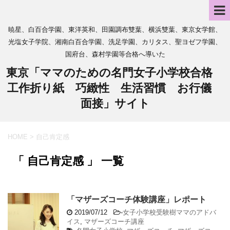
暁星、白百合学園、東洋英和、田園調布雙葉、横浜雙葉、東京女学館、
光塩女子学院、湘南白百合学園、洗足学園、カリタス、聖ヨゼフ学園、
国府台、森村学園等合格へ導いた
東京「ママのための名門女子小学校合格
工作折り紙 巧緻性 生活習慣 お行儀
面接」サイト
HOME
>
自己肯定感
「 自己肯定感 」 一覧
「マザーズコーチ体験講座」レポート
2019/07/12
-
女子小学校受験樹ママのアドバ
イス
,
マザーズコーチ講座