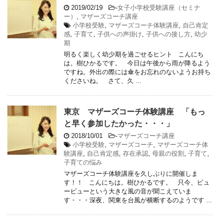
2019/02/19
-
女子小学校受験講座（セミナ
ー）
,
マザーズコーチ講座
小学校受験
,
マザーズコーチ体験講座
,
自己肯定
感
,
子育て
,
子供への声掛け
,
子供への接し方
,
幼少
期
明るく楽しく幼少期を過ごせるヒント こんにち
は。樹ひかるです。 今日は午後から雨が降るよう
ですね。外出の際には傘をお忘れのないようお持ち
くださいね。 さて、久 ...
東京 マザーズコーチ体験講座 「もっ
と早く参加したかった・・・」
2018/10/01
-
マザーズコーチ講座
小学校受験
,
マザーズコーチ
,
マザーズコーチ体
験講座
,
自己肯定感
,
存在承認
,
母親の役割
,
子育て
,
子育ての悩み
マザーズコーチ体験講座を久しぶりに開催しま
す！！ こんにちは。樹ひかるです。 只今、ビュ
ービューという大きな風の音が聞こえていま
す・・・深夜、関東を台風が横断するのようです ...