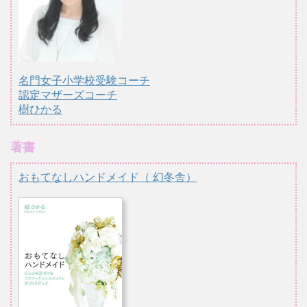
名門女子小学校受験コーチ
認定マザーズコーチ
樹ひかる
著書
おもてなしハンドメイド（ 幻冬舎）