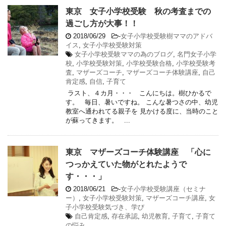
東京 女子小学校受験 秋の考査までの
過ごし方が大事！！
2018/06/29
-
女子小学校受験樹ママのアドバ
イス
,
女子小学校受験対策
女子小学校受験ママの為のブログ
,
名門女子小学
校
,
小学校受験対策
,
小学校受験合格
,
小学校受験考
査
,
マザーズコーチ
,
マザーズコーチ体験講座
,
自己
肯定感
,
自信
,
子育て
ラスト、４カ月・・・ こんにちは。樹ひかるで
す。 毎日、暑いですね。 こんな暑つさの中、幼児
教室へ通われてる親子を 見かける度に、当時のこと
が蘇ってきます。 ...
東京 マザーズコーチ体験講座 「心に
つっかえていた物がとれたようで
す・・・」
2018/06/21
-
女子小学校受験講座（セミナ
ー）
,
女子小学校受験対策
,
マザーズコーチ講座
,
女
子小学校受験気づき、学び
自己肯定感
,
存在承認
,
幼児教育
,
子育て
,
子育て
の悩み