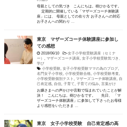
母親としての気づき こんにちは。樹ひかるです。
定期的に開催している「マザーズコーチ体験講
座」には、 母親としての在り方 お子さんへの対応
お子さんへの関わり ...
東京 マザーズコーチ体験講座に参加し
ての感想
2018/06/10
-
女子小学校受験講座（セミナ
ー）
,
マザーズコーチ講座
,
女子小学校受験気づき、
学び
小学校受験
,
女子小学校受験ママの為のブログ
,
名門女子小学校
,
小学校受験合格
,
小学校受験考査
,
小学校受験個別テスト
,
マザーズコーチ体験講座
,
自
己肯定感
,
自信
,
子育て
,
子育ての悩み
,
言葉がけ
お嬢さまへの声かけや言動で悩まれていたことが解
決！ こんにちは。樹ひかるです。 先日、 「マ
ザーズコーチ体験講座」に参加して下さったお母様
より感想をいただきま ...
東京 女子小学校受験 自己肯定感の高