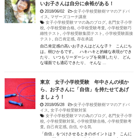
いお子さんは自分に余裕がある！
2018/06/02
-
女子小学校受験樹ママのアドバ
イス
,
マザーズコーチ講座
女子小学校受験ママの為のブログ
,
名門女子小学
校
,
小学校受験合格
,
小学校受験考査
,
小学校受験巧
緻性テスト
,
小学校受験集団テスト
,
小学校受験面接
テスト
,
自己肯定感
,
存在承認
自己肯定感の高いお子さんはどんな子？ こんにち
は。樹ひかるです。 ハキハキと的確な表現ができ
たり、 いつもリーダーシップを発揮したり、 どん
な場面でも適応できたり、 そんな ...
東京 女子小学校受験 年中さんの頃か
ら、お子さんに「自信」を持たせてあげ
ましょう！
2018/05/28
-
女子小学校受験樹ママのアドバ
イス
,
女子小学校受験対策
女子小学校受験ママの為のブログ
,
名門女子小学
校
,
小学校受験対策
,
小学校受験合格
,
小学校受験考
査
,
自己肯定感
,
自信
,
やる気
「自信」をつけさせるときのポイントは？ こんに