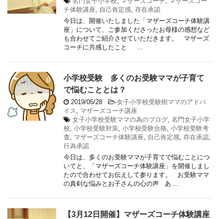
名門女子小学校
,
マザーズコーチ
,
マザーズコー
チ体験講座
,
自己肯定感
,
存在承認
今日は、開催いたしました「マザーズコーチ体験講
座」について、ご参加くださったお母様の感想など
も合わせてご紹介させていただきます。 マザーズ
コーチに共感したこと ...
小学校受験 多くのお受験ママが子育て
で悩むこととは？
2019/05/28
-
女子小学校受験樹ママのアドバ
イス
,
マザーズコーチ講座
女子小学校受験ママの為のブログ
,
名門女子小学
校
,
小学校受験対策
,
小学校受験合格
,
小学校受験考
査
,
マザーズコーチ体験講座
,
自己肯定感
,
存在承認
,
行為承認
今日は、多くのお受験ママが子育てで悩むことにつ
いてと、「マザーズコーチ体験講座」を開催しまし
たので合わせてお伝えして参ります。 お受験ママ
の真剣な悩みとお子さんの心の声 あ ...
【3月12日開催】マザーズコーチ体験講座