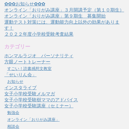
✿✿✿お知らせ✿✿✿
オンライン「おりがみ講座」３月開講予定（第１０期生）
オンライン「おりがみ講座」第９期生 募集開始
運動テスト対策には、運動能力向上以外の効果がありま
す！
２０２２年度小学校受験考査結果
カテゴリー
ホンマルラジオ パーソナリティ
方眼ノートトレーナー
すごい！読書感想文教室
「せいりん会」
お知らせ
インスタライブ
女子小学校受験メルマガ
女子小学校受験樹ママのアドバイス
女子小学校受験講座（セミナー）
勉強会
オンライン「おりがみ講座」
相談会