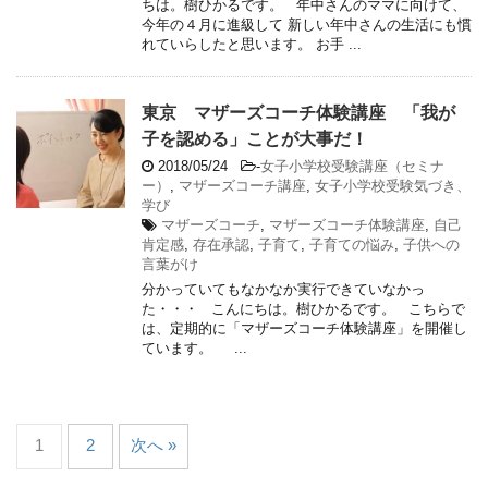
ちは。樹ひかるです。 年中さんのママに向けて、
今年の４月に進級して 新しい年中さんの生活にも慣
れていらしたと思います。 お手 ...
東京 マザーズコーチ体験講座 「我が
子を認める」ことが大事だ！
2018/05/24
-
女子小学校受験講座（セミナ
ー）
,
マザーズコーチ講座
,
女子小学校受験気づき、
学び
マザーズコーチ
,
マザーズコーチ体験講座
,
自己
肯定感
,
存在承認
,
子育て
,
子育ての悩み
,
子供への
言葉がけ
分かっていてもなかなか実行できていなかっ
た・・・ こんにちは。樹ひかるです。 こちらで
は、定期的に「マザーズコーチ体験講座」を開催し
ています。 ...
1
2
次へ »