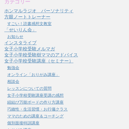
カテゴリー
ホンマルラジオ パーソナリティ
方眼ノートトレーナー
すごい！読書感想文教室
「せいりん会」
お知らせ
インスタライブ
女子小学校受験メルマガ
女子小学校受験樹ママのアドバイス
女子小学校受験講座（セミナー）
勉強会
オンライン「おりがみ講座」
相談会
レッスンについての質問
女子小学校受験講座受講の感想
紐結び万能ボードの作り方講座
巧緻性・生活習慣・お行儀クラス
ママのための講座＆コーチング
個別面接特訓講座