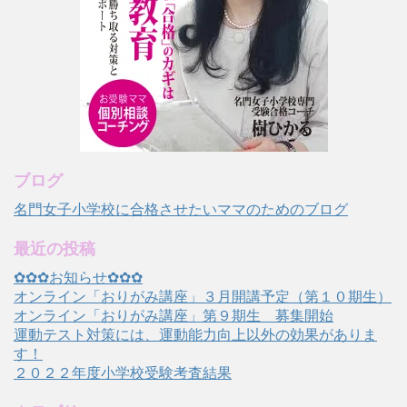
ブログ
名門女子小学校に合格させたいママのためのブログ
最近の投稿
✿✿✿お知らせ✿✿✿
オンライン「おりがみ講座」３月開講予定（第１０期生）
オンライン「おりがみ講座」第９期生 募集開始
運動テスト対策には、運動能力向上以外の効果がありま
す！
２０２２年度小学校受験考査結果