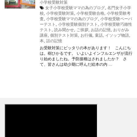
小学校受験対策
女子小学校受験ママの為のブログ
,
名門女子小学
校
,
小学校受験対策
,
小学校受験合格
,
小学校受験考
査
,
小学校受験ママの為のブログ
,
小学校受験ペーパ
ーテスト
,
小学校受験個別テスト
,
小学校受験巧緻性
テスト
,
読み聞かせ
,
ご挨拶
,
お話の記憶
,
おりがみ
講座
,
個別テスト対策
,
お行儀
,
童話
,
イソップ物語
,
本
,
話の記憶
お受験対策にピッタリの本があります！ こんにち
は。樹ひかるです。 いよいよインフルエンザが流行
り始めましたね。予防接種はされましたか？ さ
て、皆さんは幼少期に呼んだ絵本の内 ...