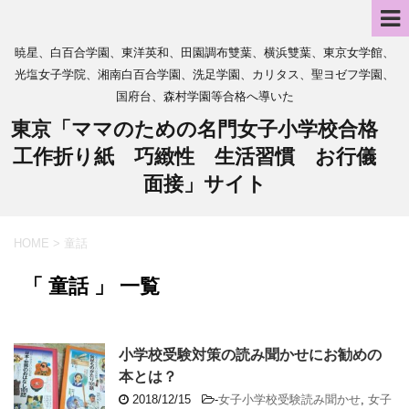
暁星、白百合学園、東洋英和、田園調布雙葉、横浜雙葉、東京女学館、
光塩女子学院、湘南白百合学園、洗足学園、カリタス、聖ヨゼフ学園、
国府台、森村学園等合格へ導いた
東京「ママのための名門女子小学校合格
工作折り紙 巧緻性 生活習慣 お行儀
面接」サイト
HOME
>
童話
「 童話 」 一覧
小学校受験対策の読み聞かせにお勧めの
本とは？
2018/12/15
-
女子小学校受験読み聞かせ
,
女子