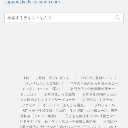
support@advice-seirin.com
LINE ご登録二大プレゼント
LINEのご登録ページ
「せいりん会」会員規約
「ママのための６ヵ月講座＆コー
チング」コースのご案内
「名門女子小学校面接対策カー
ド」とは？
お母さまからの感想
お母さまの軸をしっか
りと固めましょう！マザーズコーチ
お申込み・お問合せ
アクセス
オンライン「おりがみ講座」
プロフィール
名門女子小学校受験「巧緻性・生活習慣・お行儀コース」無料
体験会（２０２１年度）
子どもを伸ばす５つの技術とマイ
ンドを学べる！ 新・マザーズコーチ養成１級講座
子供にや
る気と自信を持たせながら合格へステップアップする「ママのた