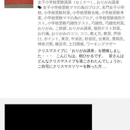
女子小学校受験講座（セミナー）
,
おりがみ講座
女子小学校受験ママの為のブログ
,
名門女子小学
校
,
小学校受験対策
,
小学校受験合格
,
小学校受験考
査
,
小学校受験ママの為のブログ
,
小学校受験個別テ
スト
,
小学校受験巧緻性テスト
,
巧緻性
,
巧緻性対策
,
おりがみ
,
ご挨拶
,
おりがみ講座
,
個別テスト対策
,
お行儀
,
おりがみのコツ
,
コツ
,
教え方
,
教室
,
声掛
け
,
ポイント
,
東京
,
中央区
,
杉並区
,
台東区
,
豊島区
,
神奈川県
,
横浜市
,
土日開催
,
ワーキングマザー
クリスマスイブに「おりがみ講座」を開催しまし
た・・・ こんにちは。樹ひかるです。 皆さんは
どんなクリスマスイブを過ごされたんでしょうか。
ご自宅にクリスマスツリーを飾った方 ...