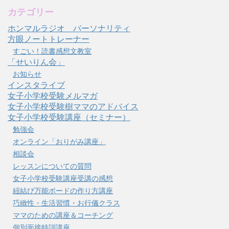
カテゴリー
ホンマルラジオ パーソナリティ
方眼ノートトレーナー
すごい！読書感想文教室
「せいりん会」
お知らせ
インスタライブ
女子小学校受験メルマガ
女子小学校受験樹ママのアドバイス
女子小学校受験講座（セミナー）
勉強会
オンライン「おりがみ講座」
相談会
レッスンについての質問
女子小学校受験講座受講の感想
紐結び万能ボードの作り方講座
巧緻性・生活習慣・お行儀クラス
ママのための講座＆コーチング
個別面接特訓講座