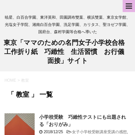
暁星、白百合学園、東洋英和、田園調布雙葉、横浜雙葉、東京女学館、
光塩女子学院、湘南白百合学園、洗足学園、カリタス、聖ヨゼフ学園、
国府台、森村学園等合格へ導いた
東京「ママのための名門女子小学校合格
工作折り紙 巧緻性 生活習慣 お行儀
面接」サイト
HOME
>
教室
「 教室 」 一覧
小学校受験 巧緻性テストにも出題され
る「おりがみ」
2018/12/25
-
女子小学校受験講座受講の感想
,