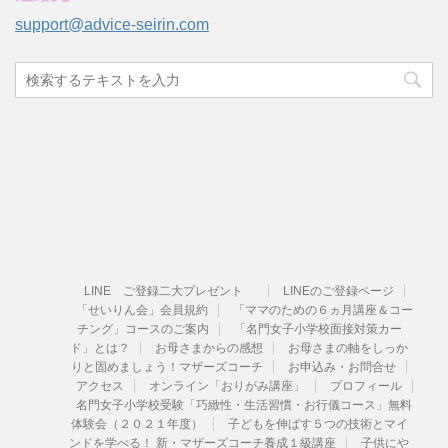
support@advice-seirin.com
LINE ご登録二大プレゼント
LINEのご登録ページ
「せいりん会」会員規約
「ママのための６ヵ月講座＆コー
チング」コースのご案内
「名門女子小学校面接対策カー
ド」とは？
お母さまからの感想
お母さまの軸をしっか
りと固めましょう！マザーズコーチ
お申込み・お問合せ
アクセス
オンライン「おりがみ講座」
プロフィール
名門女子小学校受験「巧緻性・生活習慣・お行儀コース」無料
体験会（２０２１年度）
子どもを伸ばす５つの技術とマイ
ンドを学べる！ 新・マザーズコーチ養成１級講座
子供にや