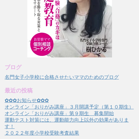
ブログ
名門女子小学校に合格させたいママのためのブログ
最近の投稿
✿✿✿お知らせ✿✿✿
オンライン「おりがみ講座」３月開講予定（第１０期生）
オンライン「おりがみ講座」第９期生 募集開始
運動テスト対策には、運動能力向上以外の効果がありま
す！
２０２２年度小学校受験考査結果