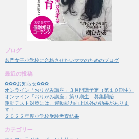
ブログ
名門女子小学校に合格させたいママのためのブログ
最近の投稿
✿✿✿お知らせ✿✿✿
オンライン「おりがみ講座」３月開講予定（第１０期生）
オンライン「おりがみ講座」第９期生 募集開始
運動テスト対策には、運動能力向上以外の効果がありま
す！
２０２２年度小学校受験考査結果
カテゴリー