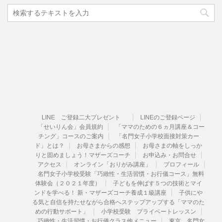
LINE ご登録二大プレゼント
LINEのご登録ページ
「せいりん会」会員規約
「ママのための６ヵ月講座＆コー
チング」コースのご案内
「名門女子小学校面接対策カー
ド」とは？
お母さまからの感想
お母さまの軸をしっか
りと固めましょう！マザーズコーチ
お申込み・お問合せ
アクセス
オンライン「おりがみ講座」
プロフィール
名門女子小学校受験「巧緻性・生活習慣・お行儀コース」無料
体験会（２０２１年度）
子どもを伸ばす５つの技術とマイ
ンドを学べる！ 新・マザーズコーチ養成１級講座
子供にや
る気と自信を持たせながら合格へステップアップする「ママのた
めの行動サポート」
小学校受験 プライベートレッスン
巧緻性・生活習慣・お行儀クラス他メニュー
東京 名門女