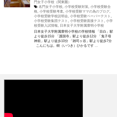
門女子小学校（関東圏）
名門女子小学校
,
小学校受験対策
,
小学校受験合
格
,
小学校受験考査
,
小学校受験ママの為のブログ
,
小学校受験学校説明会
,
小学校受験ペーパーテスト
,
小学校受験集団テスト
,
小学校受験面接テスト
,
小学
校受験入試情報
,
日本女子大学附属豊明小学校
日本女子大学附属豊明小学校の学校情報 「目白」駅
より徒歩15分 「護国寺」駅より徒歩12分 「鬼子母
神前」駅より徒歩10分 「雑司ヶ谷」駅より徒歩7分
こんにちは。樹（いつき）ひかるです ...