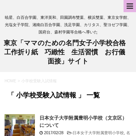
暁星、白百合学園、東洋英和、田園調布雙葉、横浜雙葉、東京女学館、
光塩女子学院、湘南白百合学園、洗足学園、カリタス、聖ヨゼフ学園、
国府台、森村学園等合格へ導いた
東京「ママのための名門女子小学校合格
工作折り紙 巧緻性 生活習慣 お行儀
面接」サイト
HOME
>
小学校受験入試情報
「 小学校受験入試情報 」 一覧
日本女子大学附属豊明小学校（文京区）
について
2017/02/28
-
日本女子大学附属豊明小学校
,
名