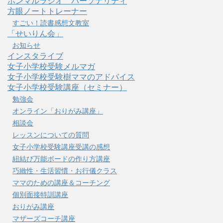
ホンマルラジオ パーソナリティ
方眼ノートトレーナー
すごい！読書感想文教室
「せいりん会」
お知らせ
インスタライブ
女子小学校受験メルマガ
女子小学校受験樹ママのアドバイス
女子小学校受験講座（セミナー）
勉強会
オンライン「おりがみ講座」
相談会
レッスンについての質問
女子小学校受験講座受講の感想
紐結び万能ボードの作り方講座
巧緻性・生活習慣・お行儀クラス
ママのための講座＆コーチング
個別面接特訓講座
おりがみ講座
マザーズコーチ講座