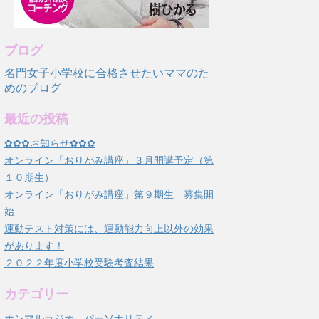
ブログ
名門女子小学校に合格させたいママのた
めのブログ
最近の投稿
✿✿✿お知らせ✿✿✿
オンライン「おりがみ講座」３月開講予定（第
１０期生）
オンライン「おりがみ講座」第９期生 募集開
始
運動テスト対策には、運動能力向上以外の効果
があります！
２０２２年度小学校受験考査結果
カテゴリー
ホンマルラジオ パーソナリティ