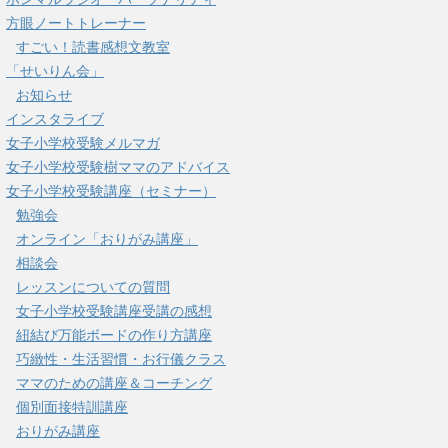
方眼ノートトレーナー
すごい！読書感想文教室
「せいりん会」
お知らせ
インスタライブ
女子小学校受験メルマガ
女子小学校受験樹ママのアドバイス
女子小学校受験講座（セミナー）
勉強会
オンライン「おりがみ講座」
相談会
レッスンについての質問
女子小学校受験講座受講の感想
紐結び万能ボードの作り方講座
巧緻性・生活習慣・お行儀クラス
ママのための講座＆コーチング
個別面接特訓講座
おりがみ講座