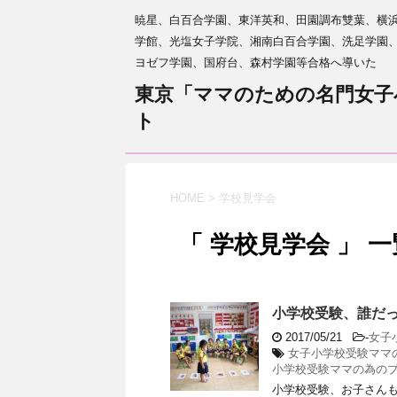
暁星、白百合学園、東洋英和、田園調布雙葉、横
学館、光塩女子学院、湘南白百合学園、洗足学園
ヨゼフ学園、国府台、森村学園等合格へ導いた
東京「ママのための名門女子
ト
HOME
>
学校見学会
「 学校見学会 」 一
小学校受験、誰だ
2017/05/21
-
女子
女子小学校受験ママ
小学校受験ママの為の
小学校受験、お子さん