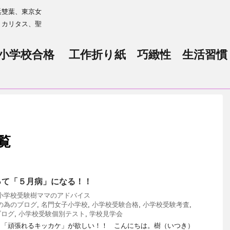
浜雙葉、東京女
、カリタス、聖
小学校合格 工作折り紙 巧緻性 生活習慣
覧
って「５月病」になる！！
小学校受験樹ママのアドバイス
の為のブログ
,
名門女子小学校
,
小学校受験合格
,
小学校受験考査
,
ブログ
,
小学校受験個別テスト
,
学校見学会
も「頑張れるキッカケ」が欲しい！！ こんにちは。樹（いつき）