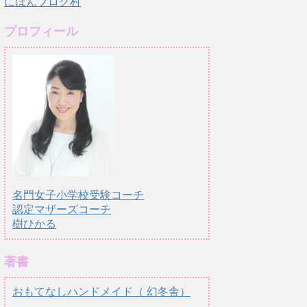
にほんブログ村
プロフィール
名門女子小学校受験コーチ
認定マザーズコーチ
樹ひかる
著書
おもてなしハンドメイド（ 幻冬舎）