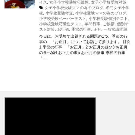
イス
,
女子小学校受験巧緻性
,
女子小学校受験対策
女子小学校受験ママの為のブログ
,
名門女子小学
校
,
小学校受験考査
,
小学校受験ママの為のブログ
,
小学校受験ペーパーテスト
,
小学校受験個別テスト
,
小学校受験巧緻性テスト
,
年間行事
,
ご挨拶
,
個別テ
スト対策
,
お行儀
,
季節の行事
,
正月
,
一般常識問題
今日は、お受験で出題される問題の1つ、季節の行
事の、「お正月」についてお話して参ります。 目次
1 季節の行事 「お正月」2 お正月の遊び3 お正月
の食べ物4 お正月の歌5 お正月の物事 季節の行事
「 ...