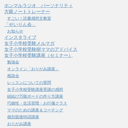
ホンマルラジオ パーソナリティ
方眼ノートトレーナー
すごい！読書感想文教室
「せいりん会」
お知らせ
インスタライブ
女子小学校受験メルマガ
女子小学校受験樹ママのアドバイス
女子小学校受験講座（セミナー）
勉強会
オンライン「おりがみ講座」
相談会
レッスンについての質問
女子小学校受験講座受講の感想
紐結び万能ボードの作り方講座
巧緻性・生活習慣・お行儀クラス
ママのための講座＆コーチング
個別面接特訓講座
おりがみ講座