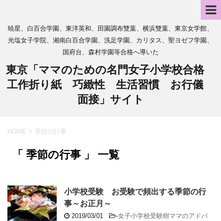
暁星、白百合学園、東洋英和、田園調布雙葉、横浜雙葉、東京女学館、
光塩女子学院、湘南白百合学園、洗足学園、カリタス、聖ヨゼフ学園、
国府台、森村学園等合格へ導いた
東京「ママのための名門女子小学校合格
工作折り紙 巧緻性 生活習慣 お行儀
面接」サイト
HOME
>
季節の行事
「 季節の行事 」 一覧
小学校受験 お受験で頻出する季節の行
事～お正月～
2019/03/01
-
女子小学校受験樹ママのアドバ