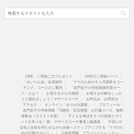
LINE ご登録二大プレゼント
LINEのご登録ページ
「せいりん会」会員規約
「ママのための６ヵ月講座＆コー
チング」コースのご案内
「名門女子小学校面接対策カー
ド」とは？
お母さまからの感想
お母さまの軸をしっか
りと固めましょう！マザーズコーチ
お申込み・お問合せ
アクセス
オンライン「おりがみ講座」
プロフィール
名門女子小学校受験「巧緻性・生活習慣・お行儀コース」無料
体験会（２０２１年度）
子どもを伸ばす５つの技術とマイ
ンドを学べる！ 新・マザーズコーチ養成１級講座
子供にや
る気と自信を持たせながら合格へステップアップする「ママのた
めの行動サポート」
小学校受験 プライベートレッスン