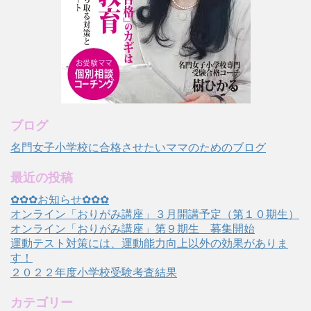
ブログ
名門女子小学校に合格させたいママのためのブログ
最近の投稿
✿✿✿お知らせ✿✿✿
オンライン「おりがみ講座」３月開講予定（第１０期生）
オンライン「おりがみ講座」第９期生 募集開始
運動テスト対策には、運動能力向上以外の効果がありま
す！
２０２２年度小学校受験考査結果
カテゴリー