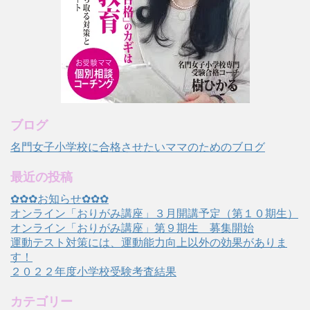
ブログ
名門女子小学校に合格させたいママのためのブログ
最近の投稿
✿✿✿お知らせ✿✿✿
オンライン「おりがみ講座」３月開講予定（第１０期生）
オンライン「おりがみ講座」第９期生 募集開始
運動テスト対策には、運動能力向上以外の効果がありま
す！
２０２２年度小学校受験考査結果
カテゴリー