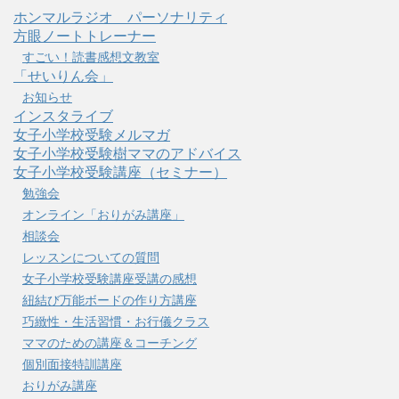
ホンマルラジオ パーソナリティ
方眼ノートトレーナー
すごい！読書感想文教室
「せいりん会」
お知らせ
インスタライブ
女子小学校受験メルマガ
女子小学校受験樹ママのアドバイス
女子小学校受験講座（セミナー）
勉強会
オンライン「おりがみ講座」
相談会
レッスンについての質問
女子小学校受験講座受講の感想
紐結び万能ボードの作り方講座
巧緻性・生活習慣・お行儀クラス
ママのための講座＆コーチング
個別面接特訓講座
おりがみ講座