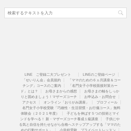
LINE ご登録二大プレゼント
LINEのご登録ページ
「せいりん会」会員規約
「ママのための６ヵ月講座＆コー
チング」コースのご案内
「名門女子小学校面接対策カー
ド」とは？
お母さまからの感想
お母さまの軸をしっか
りと固めましょう！マザーズコーチ
お申込み・お問合せ
アクセス
オンライン「おりがみ講座」
プロフィール
名門女子小学校受験「巧緻性・生活習慣・お行儀コース」無料
体験会（２０２１年度）
子どもを伸ばす５つの技術とマイ
ンドを学べる！ 新・マザーズコーチ養成１級講座
子供にや
る気と自信を持たせながら合格へステップアップする「ママのた
めの行動サポート」
小学校受験 プライベートレッスン