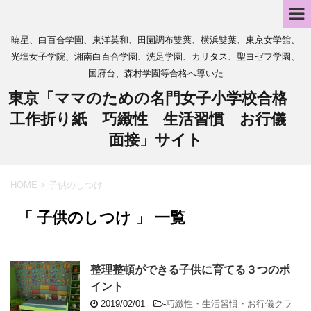
暁星、白百合学園、東洋英和、田園調布雙葉、横浜雙葉、東京女学館、
光塩女子学院、湘南白百合学園、洗足学園、カリタス、聖ヨゼフ学園、
国府台、森村学園等合格へ導いた
東京「ママのための名門女子小学校合格
工作折り紙 巧緻性 生活習慣 お行儀
面接」サイト
HOME
>
子供のしつけ
「 子供のしつけ 」 一覧
整理整頓ができる子供に育てる３つのポ
イント
2019/02/01
-
巧緻性・生活習慣・お行儀クラ