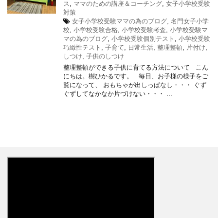
ス
,
ママのための講座＆コーチング
,
女子小学校受験
対策
女子小学校受験ママの為のブログ
,
名門女子小学
校
,
小学校受験合格
,
小学校受験考査
,
小学校受験マ
マの為のブログ
,
小学校受験個別テスト
,
小学校受験
巧緻性テスト
,
子育て
,
日常生活
,
整理整頓
,
片付け
,
しつけ
,
子供のしつけ
整理整頓ができる子供に育てる方法について こん
にちは。樹ひかるです。 毎日、お子様の様子をご
覧になって、 おもちゃが出しっぱなし・・・ ぐず
ぐずしてなかなか片づけない・・・ ...