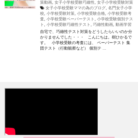
策動画
,
女子小学校受験巧緻性
,
女子小学校受験対策
女子小学校受験ママの為のブログ
,
名門女子小学
校
,
小学校受験対策
,
小学校受験合格
,
小学校受験考
査
,
小学校受験ペーパーテスト
,
小学校受験個別テス
ト
,
小学校受験巧緻性テスト
,
巧緻性動画
,
動画学習
自宅で、巧緻性テスト対策をどうしたらいいのか分
かりませんでした・・・ こんにちは。樹ひかるで
す。 小学校受験の考査には、 ペーパーテスト 集
団テスト（行動観察など） 個別テ ...