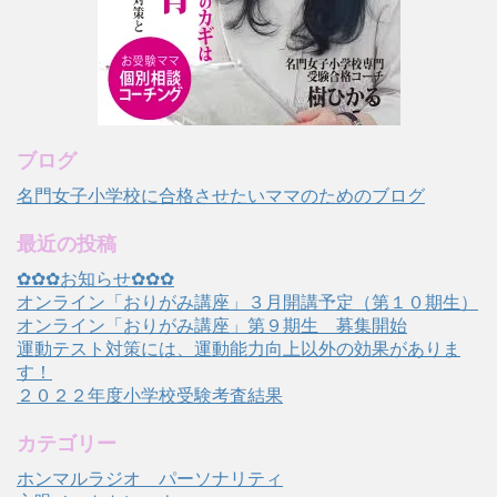
ブログ
名門女子小学校に合格させたいママのためのブログ
最近の投稿
✿✿✿お知らせ✿✿✿
オンライン「おりがみ講座」３月開講予定（第１０期生）
オンライン「おりがみ講座」第９期生 募集開始
運動テスト対策には、運動能力向上以外の効果がありま
す！
２０２２年度小学校受験考査結果
カテゴリー
ホンマルラジオ パーソナリティ