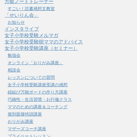
方眼ノートトレーナー
すごい！読書感想文教室
「せいりん会」
お知らせ
インスタライブ
女子小学校受験メルマガ
女子小学校受験樹ママのアドバイス
女子小学校受験講座（セミナー）
勉強会
オンライン「おりがみ講座」
相談会
レッスンについての質問
女子小学校受験講座受講の感想
紐結び万能ボードの作り方講座
巧緻性・生活習慣・お行儀クラス
ママのための講座＆コーチング
個別面接特訓講座
おりがみ講座
マザーズコーチ講座
プライベートレッスン