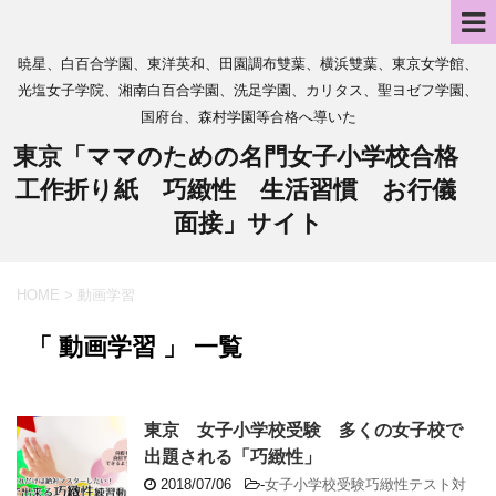
暁星、白百合学園、東洋英和、田園調布雙葉、横浜雙葉、東京女学館、
光塩女子学院、湘南白百合学園、洗足学園、カリタス、聖ヨゼフ学園、
国府台、森村学園等合格へ導いた
東京「ママのための名門女子小学校合格
工作折り紙 巧緻性 生活習慣 お行儀
面接」サイト
HOME
>
動画学習
「 動画学習 」 一覧
東京 女子小学校受験 多くの女子校で
出題される「巧緻性」
2018/07/06
-
女子小学校受験巧緻性テスト対