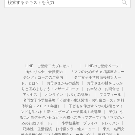
LINE ご登録二大プレゼント
LINEのご登録ページ
「せいりん会」会員規約
「ママのための６ヵ月講座＆コー
チング」コースのご案内
「名門女子小学校面接対策カー
ド」とは？
お母さまからの感想
お母さまの軸をしっか
りと固めましょう！マザーズコーチ
お申込み・お問合せ
アクセス
オンライン「おりがみ講座」
プロフィール
名門女子小学校受験「巧緻性・生活習慣・お行儀コース」無料
体験会（２０２１年度）
子どもを伸ばす５つの技術とマイ
ンドを学べる！ 新・マザーズコーチ養成１級講座
子供にや
る気と自信を持たせながら合格へステップアップする「ママのた
めの行動サポート」
小学校受験 プライベートレッスン
巧緻性・生活習慣・お行儀クラス他メニュー
東京 名門女
子小学校受験 ママの個別相談・コーチング
無料で聞ける