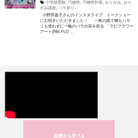
小学校受験
,
巧緻性
,
巧緻性対策
,
おりがみ
,
おり
がみ講座
,
バラ折り
小野田嘉子さんのインスタライブ トークショー
にお招きいただきました！ 一枚の紙で糊もハサ
ミも使わずに一輪のバラの花を折る 「ラビフラワー
アート(RBi FLO ...