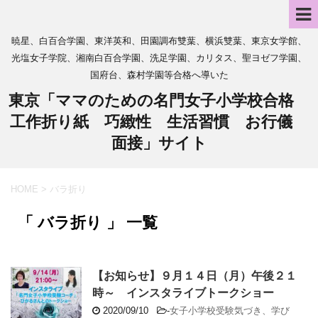
暁星、白百合学園、東洋英和、田園調布雙葉、横浜雙葉、東京女学館、
光塩女子学院、湘南白百合学園、洗足学園、カリタス、聖ヨゼフ学園、
国府台、森村学園等合格へ導いた
東京「ママのための名門女子小学校合格
工作折り紙 巧緻性 生活習慣 お行儀
面接」サイト
HOME
>
バラ折り
「 バラ折り 」 一覧
【お知らせ】９月１４日（月）午後２１
時～ インスタライブトークショー
2020/09/10
-
女子小学校受験気づき、学び