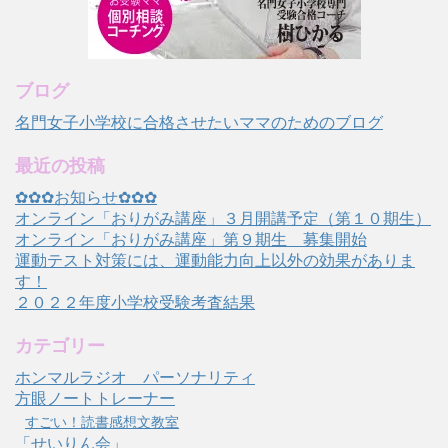
ブログ
名門女子小学校に合格させたいママのためのブログ
最近の投稿
✿✿✿お知らせ✿✿✿
オンライン「おりがみ講座」３月開講予定（第１０期生）
オンライン「おりがみ講座」第９期生 募集開始
運動テスト対策には、運動能力向上以外の効果がありま
す！
２０２２年度小学校受験考査結果
カテゴリー
ホンマルラジオ パーソナリティ
方眼ノートトレーナー
すごい！読書感想文教室
「せいりん会」