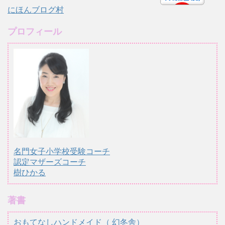
にほんブログ村
プロフィール
名門女子小学校受験コーチ
認定マザーズコーチ
樹ひかる
著書
おもてなしハンドメイド（ 幻冬舎）