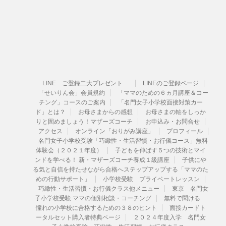
LINE ご登録二大プレゼント
LINEのご登録ページ
「せいりん会」会員規約
「ママのための６ヵ月講座＆コー
チング」コースのご案内
「名門女子小学校面接対策カー
ド」とは？
お母さまからの感想
お母さまの軸をしっか
りと固めましょう！マザーズコーチ
お申込み・お問合せ
アクセス
オンライン「おりがみ講座」
プロフィール
名門女子小学校受験「巧緻性・生活習慣・お行儀コース」無料
体験会（２０２１年度）
子どもを伸ばす５つの技術とマイ
ンドを学べる！ 新・マザーズコーチ養成１級講座
子供にや
る気と自信を持たせながら合格へステップアップする「ママのた
めの行動サポート」
小学校受験 プライベートレッスン
巧緻性・生活習慣・お行儀クラス他メニュー
東京 名門女
子小学校受験 ママの個別相談・コーチング
無料で聞ける
憧れの小学校に合格するための３８のヒント
面接カードト
ータルセット購入者特典ページ
２０２４年度入学 名門女