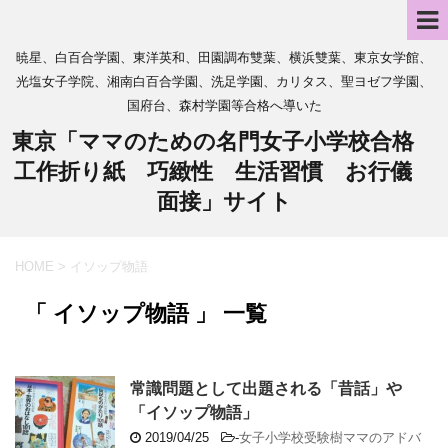
暁星、白百合学園、東洋英和、田園調布雙葉、横浜雙葉、東京女学館、
光塩女子学院、湘南白百合学園、洗足学園、カリタス、聖ヨゼフ学園、
国府台、森村学園等合格へ導いた
東京「ママのための名門女子小学校合格
工作折り紙 巧緻性 生活習慣 お行儀
面接」サイト
HOME
>
イソップ物語
「 イソップ物語 」 一覧
常識問題として出題される「昔話」や
「イソップ物語」
2019/04/25
-
女子小学校受験樹ママのアドバ