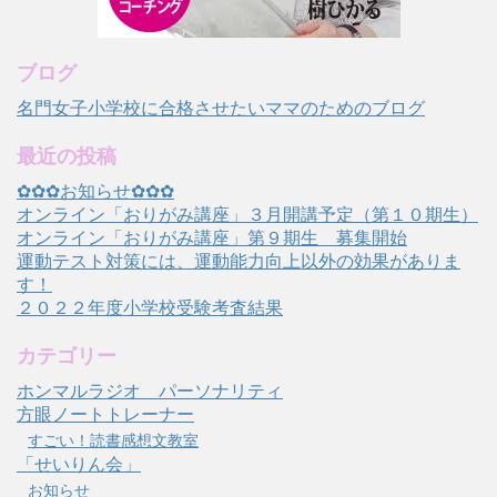
ブログ
名門女子小学校に合格させたいママのためのブログ
最近の投稿
✿✿✿お知らせ✿✿✿
オンライン「おりがみ講座」３月開講予定（第１０期生）
オンライン「おりがみ講座」第９期生 募集開始
運動テスト対策には、運動能力向上以外の効果がありま
す！
２０２２年度小学校受験考査結果
カテゴリー
ホンマルラジオ パーソナリティ
方眼ノートトレーナー
すごい！読書感想文教室
「せいりん会」
お知らせ