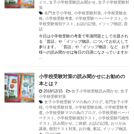
イス
,
女子小学校受験読み聞かせ
,
女子小学校受験対
策
名門女子小学校
,
小学校受験対策
,
小学校受験合
格
,
小学校受験考査
,
小学校受験ペーパーテスト
,
小
学校受験個別テスト
,
お話の記憶
,
イソップ物語
,
昔
話
今日は小学校受験の考査で常識問題として出題され
る「昔話」や「イソップ物語」についてお伝えして
参ります。 「昔話」や「イソップ物語」など お子
様への読み聞かせは毎日の日課になさっていますか
...
小学校受験対策の読み聞かせにお勧めの
本とは？
2018/12/15
-
女子小学校受験読み聞かせ
,
女子
小学校受験対策
女子小学校受験ママの為のブログ
,
名門女子小学
校
,
小学校受験対策
,
小学校受験合格
,
小学校受験考
査
,
小学校受験ママの為のブログ
,
小学校受験ペーパ
ーテスト
,
小学校受験個別テスト
,
小学校受験巧緻性
テスト
,
読み聞かせ
,
ご挨拶
,
お話の記憶
,
おりがみ
講座
,
個別テスト対策
,
お行儀
,
童話
,
イソップ物語
,