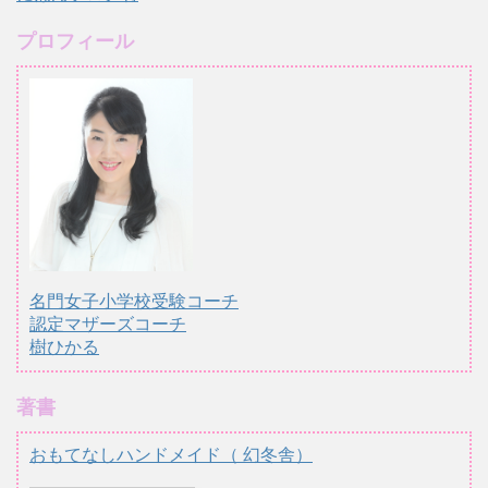
プロフィール
名門女子小学校受験コーチ
認定マザーズコーチ
樹ひかる
著書
おもてなしハンドメイド（ 幻冬舎）