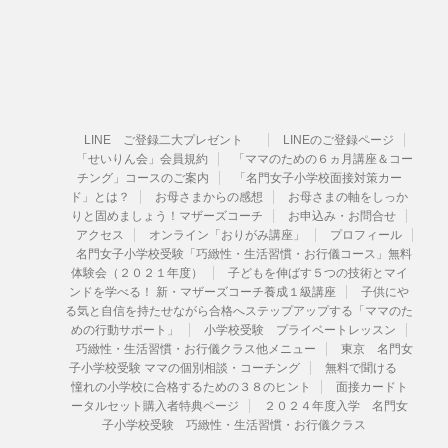
LINE ご登録二大プレゼント
LINEのご登録ページ
「せいりん会」会員規約
「ママのための６ヵ月講座＆コー
チング」コースのご案内
「名門女子小学校面接対策カー
ド」とは？
お母さまからの感想
お母さまの軸をしっか
りと固めましょう！マザーズコーチ
お申込み・お問合せ
アクセス
オンライン「おりがみ講座」
プロフィール
名門女子小学校受験「巧緻性・生活習慣・お行儀コース」無料
体験会（２０２１年度）
子どもを伸ばす５つの技術とマイ
ンドを学べる！ 新・マザーズコーチ養成１級講座
子供にや
る気と自信を持たせながら合格へステップアップする「ママのた
めの行動サポート」
小学校受験 プライベートレッスン
巧緻性・生活習慣・お行儀クラス他メニュー
東京 名門女
子小学校受験 ママの個別相談・コーチング
無料で聞ける
憧れの小学校に合格するための３８のヒント
面接カードト
ータルセット購入者特典ページ
２０２４年度入学 名門女
子小学校受験 巧緻性・生活習慣・お行儀クラス