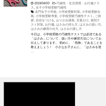
2019/04/03
-
巧緻性・生活習慣・お行儀クラ
ス
,
女子小学校受験巧緻性
名門女子小学校
,
小学校受験対策
,
小学校受験合
格
,
小学校受験考査
,
小学校受験巧緻性テスト
,
ご挨
拶
,
自信をつける
,
おりがみ講座
,
言葉がけ
,
個別テ
スト対策
,
お行儀
,
はさみの持ち方
,
はさみの扱い方
,
はさみの練習の仕方
,
はさみの渡し方
今日は、小学校受験の巧緻性テストでは必須である
「はさみ」について、扱い方や練習方法についてお
伝えして参ります。 初めに、「危険」であることを
教えましょう！ 小さなお子さんに、「はさみを使
...