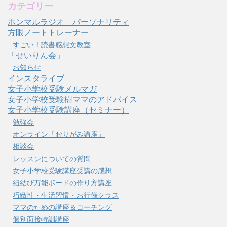
カテゴリー
ホンマルラジオ パーソナリティ
方眼ノートトレーナー
すごい！読書感想文教室
「せいりん会」
お知らせ
インスタライブ
女子小学校受験メルマガ
女子小学校受験樹ママのアドバイス
女子小学校受験講座（セミナー）
勉強会
オンライン「おりがみ講座」
相談会
レッスンについての質問
女子小学校受験講座受講の感想
紐結び万能ボードの作り方講座
巧緻性・生活習慣・お行儀クラス
ママのための講座＆コーチング
個別面接特訓講座