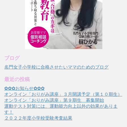
ブログ
名門女子小学校に合格させたいママのためのブログ
最近の投稿
✿✿✿お知らせ✿✿✿
オンライン「おりがみ講座」３月開講予定（第１０期生）
オンライン「おりがみ講座」第９期生 募集開始
運動テスト対策には、運動能力向上以外の効果がありま
す！
２０２２年度小学校受験考査結果