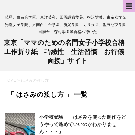
暁星、白百合学園、東洋英和、田園調布雙葉、横浜雙葉、東京女学館、
光塩女子学院、湘南白百合学園、洗足学園、カリタス、聖ヨゼフ学園、
国府台、森村学園等合格へ導いた
東京「ママのための名門女子小学校合格
工作折り紙 巧緻性 生活習慣 お行儀
面接」サイト
HOME
>
はさみの渡し方
「 はさみの渡し方 」 一覧
小学校受験 「はさみを使った制作をど
うやって進めていいのかわかりませ
ん・・・」