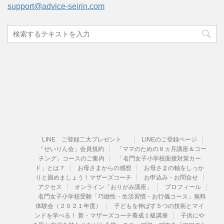
support@advice-seirin.com
LINE ご登録二大プレゼント
LINEのご登録ページ
「せいりん会」会員規約
「ママのための６ヵ月講座＆コー
チング」コースのご案内
「名門女子小学校面接対策カー
ド」とは？
お母さまからの感想
お母さまの軸をしっか
りと固めましょう！マザーズコーチ
お申込み・お問合せ
アクセス
オンライン「おりがみ講座」
プロフィール
名門女子小学校受験「巧緻性・生活習慣・お行儀コース」無料
体験会（２０２１年度）
子どもを伸ばす５つの技術とマイ
ンドを学べる！ 新・マザーズコーチ養成１級講座
子供にや