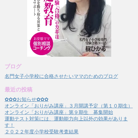
ブログ
名門女子小学校に合格させたいママのためのブログ
最近の投稿
✿✿✿お知らせ✿✿✿
オンライン「おりがみ講座」３月開講予定（第１０期生）
オンライン「おりがみ講座」第９期生 募集開始
運動テスト対策には、運動能力向上以外の効果がありま
す！
２０２２年度小学校受験考査結果