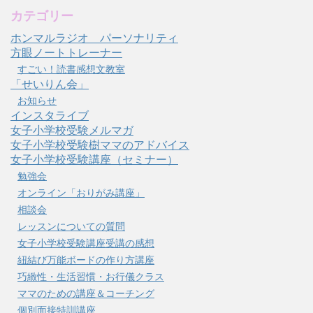
カテゴリー
ホンマルラジオ パーソナリティ
方眼ノートトレーナー
すごい！読書感想文教室
「せいりん会」
お知らせ
インスタライブ
女子小学校受験メルマガ
女子小学校受験樹ママのアドバイス
女子小学校受験講座（セミナー）
勉強会
オンライン「おりがみ講座」
相談会
レッスンについての質問
女子小学校受験講座受講の感想
紐結び万能ボードの作り方講座
巧緻性・生活習慣・お行儀クラス
ママのための講座＆コーチング
個別面接特訓講座