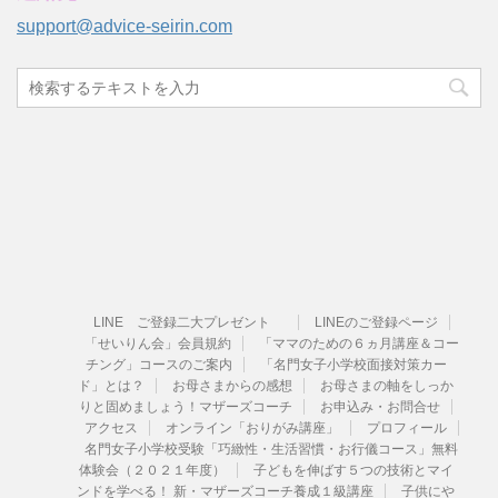
support@advice-seirin.com
LINE ご登録二大プレゼント
LINEのご登録ページ
「せいりん会」会員規約
「ママのための６ヵ月講座＆コー
チング」コースのご案内
「名門女子小学校面接対策カー
ド」とは？
お母さまからの感想
お母さまの軸をしっか
りと固めましょう！マザーズコーチ
お申込み・お問合せ
アクセス
オンライン「おりがみ講座」
プロフィール
名門女子小学校受験「巧緻性・生活習慣・お行儀コース」無料
体験会（２０２１年度）
子どもを伸ばす５つの技術とマイ
ンドを学べる！ 新・マザーズコーチ養成１級講座
子供にや