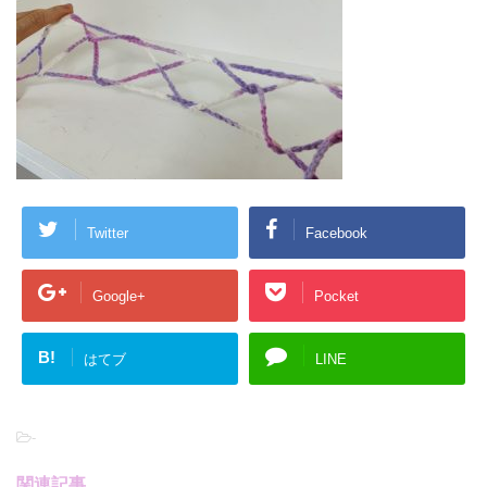
Twitter
Facebook
Google+
Pocket
B!
はてブ
LINE
-
関連記事