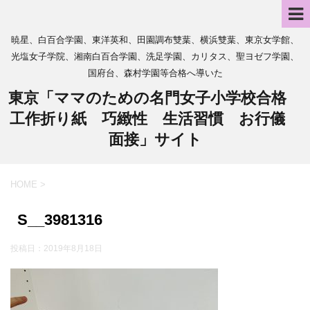
暁星、白百合学園、東洋英和、田園調布雙葉、横浜雙葉、東京女学館、
光塩女子学院、湘南白百合学園、洗足学園、カリタス、聖ヨゼフ学園、
国府台、森村学園等合格へ導いた
東京「ママのための名門女子小学校合格
工作折り紙 巧緻性 生活習慣 お行儀
面接」サイト
HOME
>
S__3981316
投稿日：
2019年8月18日