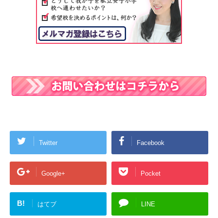
Twitter
Facebook
Google+
Pocket
B!
はてブ
LINE