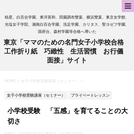
暁星、白百合学園、東洋英和、田園調布雙葉、横浜雙葉、東京女学館、
光塩女子学院、湘南白百合学園、洗足学園、カリタス、聖ヨゼフ学園、
国府台、森村学園等合格へ導いた
東京「ママのための名門女子小学校合格
工作折り紙 巧緻性 生活習慣 お行儀
面接」サイト
HOME
>
女子小学校受験講座（セミナー）
>
女子小学校受験講座（セミナー）
プライベートレッスン
小学校受験 「五感」を育てることの大
切さ
投稿日：2019年3月26日 更新日：
2019年4月5日