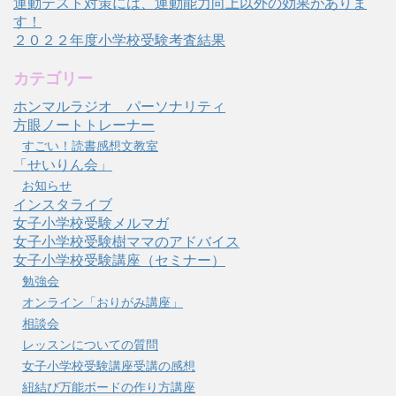
運動テスト対策には、運動能力向上以外の効果がありま
す！
２０２２年度小学校受験考査結果
カテゴリー
ホンマルラジオ パーソナリティ
方眼ノートトレーナー
すごい！読書感想文教室
「せいりん会」
お知らせ
インスタライブ
女子小学校受験メルマガ
女子小学校受験樹ママのアドバイス
女子小学校受験講座（セミナー）
勉強会
オンライン「おりがみ講座」
相談会
レッスンについての質問
女子小学校受験講座受講の感想
紐結び万能ボードの作り方講座