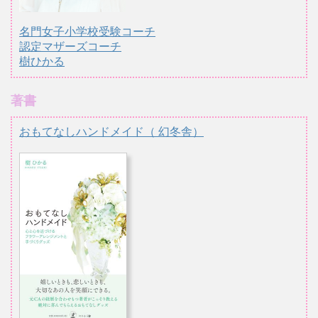
名門女子小学校受験コーチ
認定マザーズコーチ
樹ひかる
著書
おもてなしハンドメイド（ 幻冬舎）