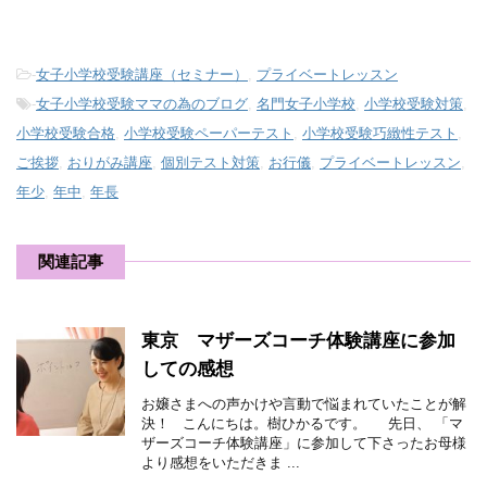
-
女子小学校受験講座（セミナー）
,
プライベートレッスン
-
女子小学校受験ママの為のブログ
,
名門女子小学校
,
小学校受験対策
,
小学校受験合格
,
小学校受験ペーパーテスト
,
小学校受験巧緻性テスト
,
ご挨拶
,
おりがみ講座
,
個別テスト対策
,
お行儀
,
プライベートレッスン
,
年少
,
年中
,
年長
関連記事
東京 マザーズコーチ体験講座に参加
しての感想
お嬢さまへの声かけや言動で悩まれていたことが解
決！ こんにちは。樹ひかるです。 先日、 「マ
ザーズコーチ体験講座」に参加して下さったお母様
より感想をいただきま ...