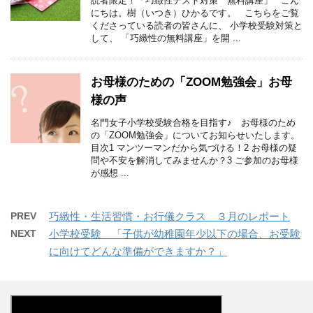
読者限定！「巧緻性テスト対策 無料講座」 こん
にちは。樹（いつき）ひかるです。 こちらをご覧
くださっている読者の皆さんに、 小学校受験対策と
して、 「巧緻性の無料講座」を開 ...
お母様のための「ZOOM勉強会」お母
様の声
名門女子小学校受験合格を目指す♪ お母様のため
の「ZOOM勉強会」についてお知らせいたします。
目次1 マンツーマンだから気づける！2 お母様の疑
問や不安を解消してみませんか？3 ご参加のお母様
が感想 ...
PREV
巧緻性・生活習慣・お行儀クラス ３月のレポート
NEXT
小学校受験 「子供が幼稚園年少以下の場合、お受験
に向けてどんな準備ができますか？」