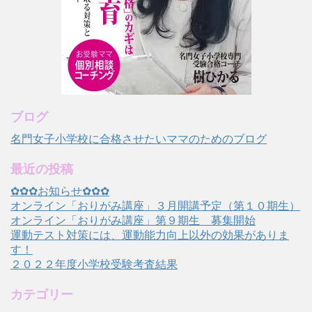
ブログ
名門女子小学校に合格させたいママのためのブログ
最近の投稿
✿✿✿お知らせ✿✿✿
オンライン「おりがみ講座」３月開講予定（第１０期生）
オンライン「おりがみ講座」第９期生 募集開始
運動テスト対策には、運動能力向上以外の効果がありま
す！
２０２２年度小学校受験考査結果
カテゴリー