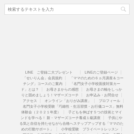
LINE ご登録二大プレゼント
LINEのご登録ページ
「せいりん会」会員規約
「ママのための６ヵ月講座＆コー
チング」コースのご案内
「名門女子小学校面接対策カー
ド」とは？
お母さまからの感想
お母さまの軸をしっか
りと固めましょう！マザーズコーチ
お申込み・お問合せ
アクセス
オンライン「おりがみ講座」
プロフィール
名門女子小学校受験「巧緻性・生活習慣・お行儀コース」無料
体験会（２０２１年度）
子どもを伸ばす５つの技術とマイ
ンドを学べる！ 新・マザーズコーチ養成１級講座
子供にや
る気と自信を持たせながら合格へステップアップする「ママのた
めの行動サポート」
小学校受験 プライベートレッスン