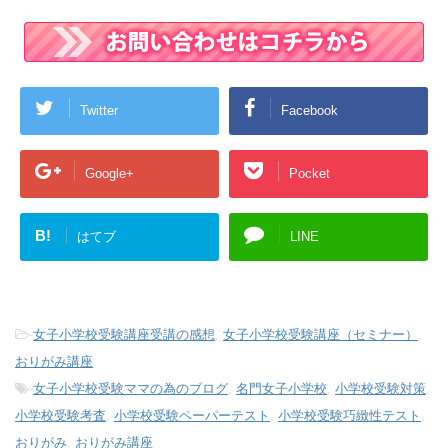
Twitter
Facebook
Google+
Pocket
B!
はてブ
LINE
-
女子小学校受験講座受講の感想
,
女子小学校受験講座（セミナー）
,
おりがみ講座
-
女子小学校受験ママの為のブログ
,
名門女子小学校
,
小学校受験対策
,
小学校受験考査
,
小学校受験ペーパーテスト
,
小学校受験巧緻性テスト
,
おりがみ
,
おりがみ講座