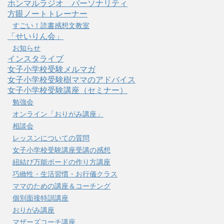
ホンマルラジオ パーソナリティ
方眼ノートトレーナー
すごい！読書感想文教室
「せいりん会」
お知らせ
インスタライブ
女子小学校受験メルマガ
女子小学校受験樹ママのアドバイス
女子小学校受験講座（セミナー）
勉強会
オンライン「おりがみ講座」
相談会
レッスンについての質問
女子小学校受験講座受講の感想
紐結び万能ボードの作り方講座
巧緻性・生活習慣・お行儀クラス
ママのための講座＆コーチング
個別面接特訓講座
おりがみ講座
マザーズコーチ講座