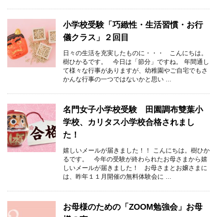
小学校受験「巧緻性・生活習慣・お行
儀クラス」２回目
日々の生活を充実したものに・・・ こんにちは。
樹ひかるです。 今日は「節分」ですね。 年間通し
て様々な行事がありますが、幼稚園やご自宅でもさ
かんな行事の一つではないかと思い ...
名門女子小学校受験 田園調布雙葉小
学校、カリタス小学校合格されまし
た！
嬉しいメールが届きました！！ こんにちは。樹ひか
るです。 今年の受験が終わられたお母さまから嬉
しいメールが届きました！ お母さまとお嬢さまに
は、昨年１１月開催の無料体験会に ...
お母様のための「ZOOM勉強会」お母