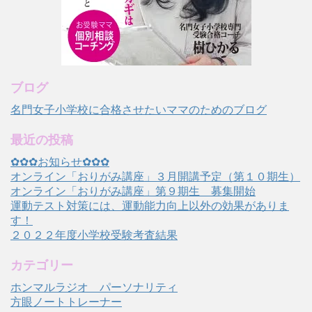
ブログ
名門女子小学校に合格させたいママのためのブログ
最近の投稿
✿✿✿お知らせ✿✿✿
オンライン「おりがみ講座」３月開講予定（第１０期生）
オンライン「おりがみ講座」第９期生 募集開始
運動テスト対策には、運動能力向上以外の効果がありま
す！
２０２２年度小学校受験考査結果
カテゴリー
ホンマルラジオ パーソナリティ
方眼ノートトレーナー