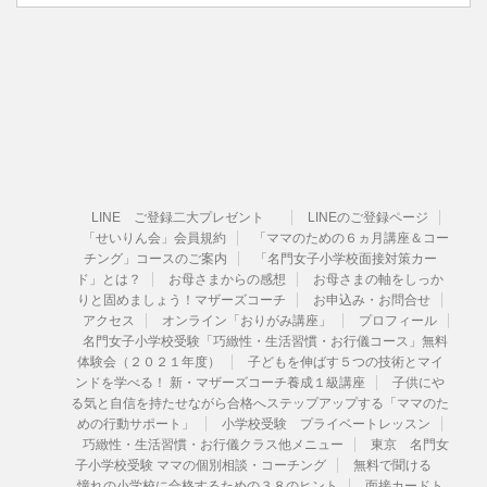
LINE ご登録二大プレゼント
LINEのご登録ページ
「せいりん会」会員規約
「ママのための６ヵ月講座＆コー
チング」コースのご案内
「名門女子小学校面接対策カー
ド」とは？
お母さまからの感想
お母さまの軸をしっか
りと固めましょう！マザーズコーチ
お申込み・お問合せ
アクセス
オンライン「おりがみ講座」
プロフィール
名門女子小学校受験「巧緻性・生活習慣・お行儀コース」無料
体験会（２０２１年度）
子どもを伸ばす５つの技術とマイ
ンドを学べる！ 新・マザーズコーチ養成１級講座
子供にや
る気と自信を持たせながら合格へステップアップする「ママのた
めの行動サポート」
小学校受験 プライベートレッスン
巧緻性・生活習慣・お行儀クラス他メニュー
東京 名門女
子小学校受験 ママの個別相談・コーチング
無料で聞ける
憧れの小学校に合格するための３８のヒント
面接カードト