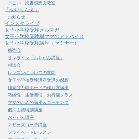
すごい！読書感想文教室
「せいりん会」
お知らせ
インスタライブ
女子小学校受験メルマガ
女子小学校受験樹ママのアドバイス
女子小学校受験講座（セミナー）
勉強会
オンライン「おりがみ講座」
相談会
レッスンについての質問
女子小学校受験講座受講の感想
紐結び万能ボードの作り方講座
巧緻性・生活習慣・お行儀クラス
ママのための講座＆コーチング
個別面接特訓講座
おりがみ講座
マザーズコーチ講座
プライベートレッスン